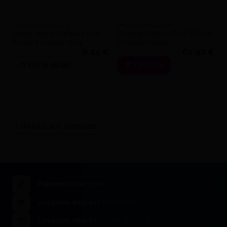
PRODONT HOLLIGER
PRODONT HOLLIGER
Usage unique Plateaux inox -
Chirurgie Miroirs Pure Reflect -
Prodont Holliger - Gris
Prodont Holliger
8,45 €
62,92 €
Voir le détail
J'achète
Retour aux marques
Paiement sécurisé
Livraison express
en 24/48h
Livraison offerte
à partir de 200€