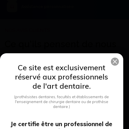
Assistance personnalisée
Ce qu'ils pensent de nous
Ce site est exclusivement
Personnels
réservé aux professionnels
agréables
de l'art dentaire.
Très satisfait des services,
personnels agréables,
livraison rapide, je
(prothésistes dentaires, facultés et établissements de
recommande vivement.
l'enseignement de chirurgie dentaire ou de prothèse
dentaire.)
Je certifie être un professionnel de
Dominique A.