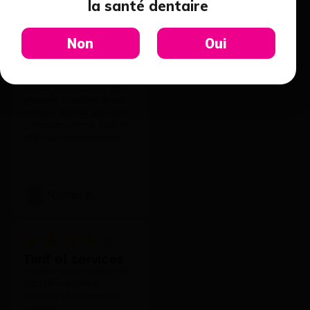
la santé dentaire
Non
Oui
Qualité et
professionnalisme
Je vous remercie pour votre
efficacité, la qualité de vos
produits, surtout pour votre
professionnalisme. Il est en
effet très appréciable de
toujours pouvoir compter sur
votre réactivité et l'attention
que vous portez à vos clients
quelle que soit nos
Nicolas B.
demandes et notre exigence.
Tarif et services
Livraison hyper rapide,tarif
tres concurentielle et
teleconseillere superbe si
probleme