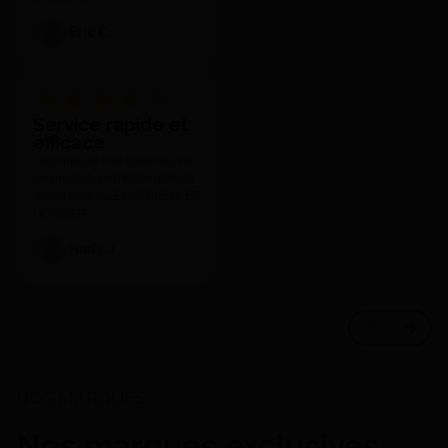
Eric C.
Service rapide et
efficace
Lorsque j'ai une question sur
un produit, je n'hésite jamais
à contacter ALEX SÉRIEUX ET
HONNÊTE.
Hady J.
Nos marques exclusives