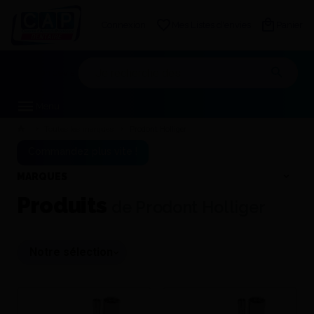
Connexion
Mes Listes d'envies
Panier
Mon devis
Menu
Toutes les marques
Prodont Holliger
Commandez plus vite !
MARQUES
Produits
de Prodont Holliger
Trier