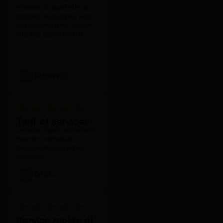
efficacité, la qualité de vos
produits, surtout pour votre
professionnalisme. Il est en
effet très appréciable de
toujours pouvoir compter sur
votre réactivité et l'attention
que vous portez à vos clients
quelle que soit nos
Nicolas B.
demandes et notre exigence.
Tarif et services
Livraison hyper rapide,tarif
tres concurentielle et
teleconseillere superbe si
probleme
Eric C.
Service rapide et