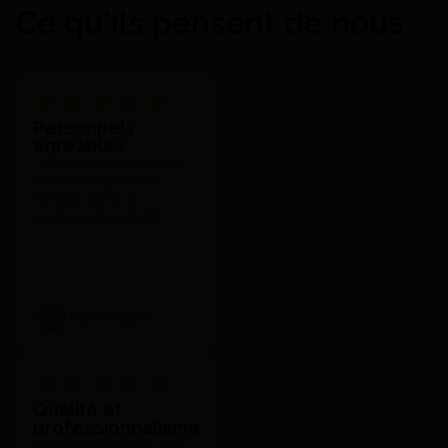
Ce qu'ils pensent de nous
Personnels
agréables
Très satisfait des services,
personnels agréables,
livraison rapide, je
recommande vivement.
Dominique A.
Qualité et
professionnalisme
Je vous remercie pour votre