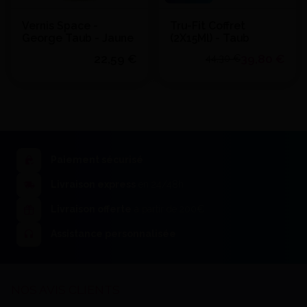
Vernis Space -
Tru-Fit Coffret
George Taub - Jaune
(2X15Ml) - Taub
22,59 €
39,80 €
44,30 €
Quantité
Quantité
J'achète
J'achète
Ajouter au devis
Ajouter au devis
Paiement sécurisé
Livraison express
en 24/48h
Livraison offerte
à partir de 200€
Assistance personnalisée