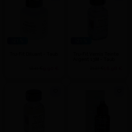
-21 %
-21 %
Tru-Fit Diluant - Taub
Tru-Fit Vernis Teinte
Argent 13Μ - Taub
9,90 €
16,98 €
12,41 €
21,27 €
Quantité
Quantité
J'achète
J'achète
Ajouter au devis
Ajouter au devis