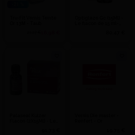
-21 %
Tru-Fit Vernis Teinte
Optiglaze Gc (15Ml) -
Or 13Μ - Taub
Le flacon de 15 ml-
Gc
16,98 €
80,47 €
21,27 €
Quantité
Quantité
J'achète
J'achète
Ajouter au devis
Ajouter au devis
Palaseal Kulzer
Vernis Die master -
Flacon (2X15Ml) - Le
Renfert - Or
kit- Kulzer
91,73 €
19,75 €