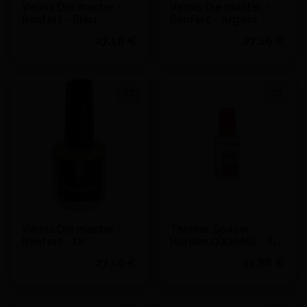
Vernis Die master -
Vernis Die master -
Renfert - Bleu
Renfert - Argent
27,16 €
27,16 €
Quantité
Quantité
J'achète
J'achète
Ajouter au devis
Ajouter au devis
Vernis Die master -
Thinner Spacer
Renfert - Or
Harden.(2X20Ml) - Al
Dente
27,16 €
31,86 €
Quantité
Quantité