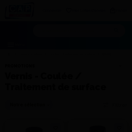
Connexion
Mes Listes d'envies
Panier
Mon devis
Menu
Consommables
Coulée / Traitement de surface
Vernis
PROMOTIONS
Vernis - Coulée /
Traitement de surface
Trier
Filtrer