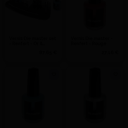
Vernis Die master set
Vernis Die master -
- Renfert - Or &
Renfert - Rouge
argent
87,65 €
27,16 €
Quantité
Quantité
J'achète
J'achète
Ajouter au devis
Ajouter au devis