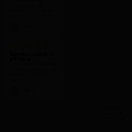
Livraison hyper rapide,tarif
tres concurentielle et
teleconseillere superbe si
probleme
Eric C.
Service rapide et
efficace
Lorsque j'ai une question sur
un produit, je n'hésite jamais
à contacter ALEX SÉRIEUX ET
HONNÊTE.
Hady J.