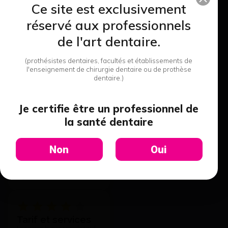
Ce site est exclusivement
réservé aux professionnels
Dominique A.
de l'art dentaire.
(prothésistes dentaires, facultés et établissements de
l'enseignement de chirurgie dentaire ou de prothèse
Qualité et
dentaire.)
professionnalisme
Je vous remercie pour votre
efficacité, la qualité de vos
Je certifie être un professionnel de
produits, surtout pour votre
la santé dentaire
professionnalisme. Il est en
effet très appréciable de
toujours pouvoir compter sur
Non
Oui
votre réactivité et l'attention
que vous portez à vos clients
quelle que soit nos
Nicolas B.
demandes et notre exigence.
Tarif et services