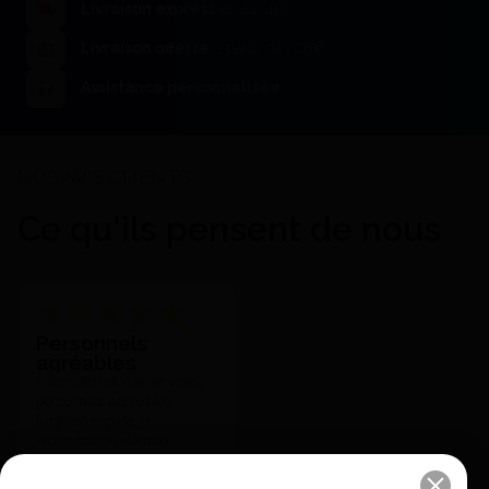
Livraison express
en 24/48h
Livraison offerte
à partir de 200€
Assistance personnalisée
Ce qu'ils pensent de nous
Personnels
agréables
Très satisfait des services,
personnels agréables,
livraison rapide, je
recommande vivement.