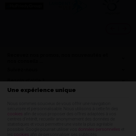
Recevez nos promos, nos nouveautés et
nos conseils ...
Suivez-nous
Besoin d'aide ?
Une expérience unique
Informations
Nos coordonnées
Nous sommes soucieux de vous offrir une navigation
sécurisée et personnalisable. Nous utilisons à cette fin des
Nos produits
cookies
afin de vous proposer des offres adaptées à vos
centres d’intérêt, recueillir anonymement des données de
statistiques et vous permettre une visite la plus agréable
possible. Google pourrait utiliser vos
données personnelles
et
Cap Dentaire | N° d'entreprise : 55344480835 |
Mentions légales & Contact
|
les
cookies
afin de personnaliser ses publicités.
Conditions générales