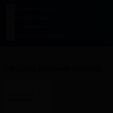
Paiement sécurisé
Livraison express
en 24/48h
Livraison offerte
à partir de 200€
Assistance personnalisée
Ce qu'ils pensent de nous
Personnels
agréables
Très satisfait des services,
personnels agréables,
livraison rapide, je