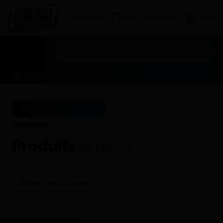
Connexion
Mes Listes d'envies
Panier
Mon devis
Menu
Toutes les marques
Horico
Commandez plus vite !
MARQUES
Produits
de Horico
Retour aux marques