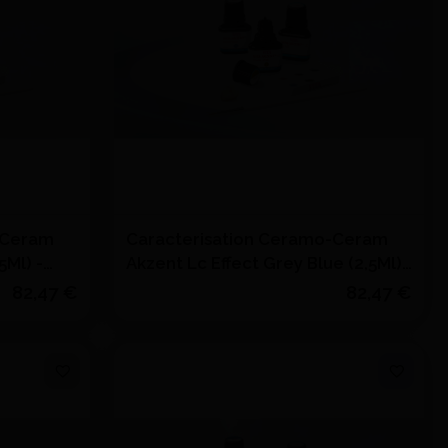
-Ceram
Caracterisation Ceramo-Ceram
5Ml) -
Akzent Lc Effect Grey Blue (2,5Ml)
- VITA
82,47 €
82,47 €
Quantité
J'achète
s
Ajouter au devis