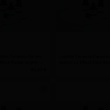
ation Ceramo-Ceram
Liquide Ceramo-Cerami
ffect Purple (2,5Ml) -
Akzent Lc Effect Dark Red
VITA
82,47 €
Quantité
J'achète
J'achète
Ajouter au devis
Ajouter au devi