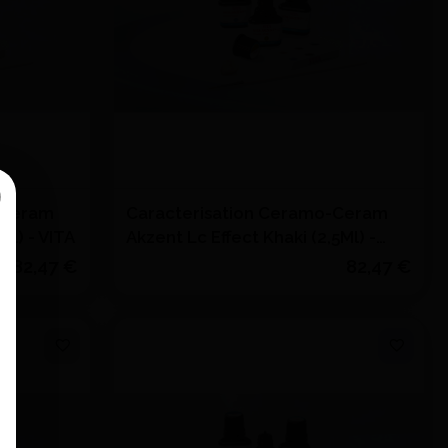
-Ceram
Caracterisation Ceramo-Ceram
Ml) - VITA
Akzent Lc Effect Khaki (2,5Ml) -
VITA
82,47 €
82,47 €
Quantité
J'achète
s
Ajouter au devis