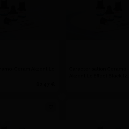
eramo-Ceram Akzent Lc
Caracterisation Ceramo
Akzent Lc Effect Black (2,
VITA
82,47 €
Quantité
J'achète
J'achète
Ajouter au devis
Ajouter au devi