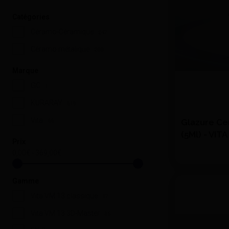
Catégories
Céramo-Céramique
247
Céramo métalique
288
Marque
GC
1
KURARAY
519
Vita
Glazure C
66
(5Ml) - VITA
Prix
0,00€ - 369,00€
Quantité
Gamme
Vita VM 13 classique
17
Vita VM 13 3D-Master
36