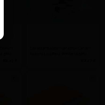
-Ceram
Caracterisation Ceramo-Ceram
2,5Ml) -
Akzent Lc Effect White (2,5Ml) -
VITA
82,47 €
82,47 €
Quantité
J'achète
s
Ajouter au devis