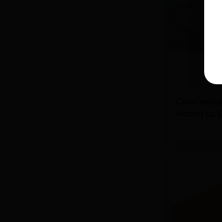
Caracteris
Akzent Lc E
VITA
Quantité