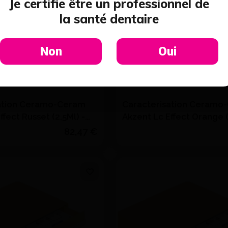
Je certifie être un professionnel de
la santé dentaire
Non
Oui
ation Ceramo-Ceram
Caracterisation Ceramo
ffect Russet (2,5Ml) -
Akzent Lc Effect Orange (
VITA
82,47 €
Quantité
J'achète
J'achète
Ajouter au devis
Ajouter au devi