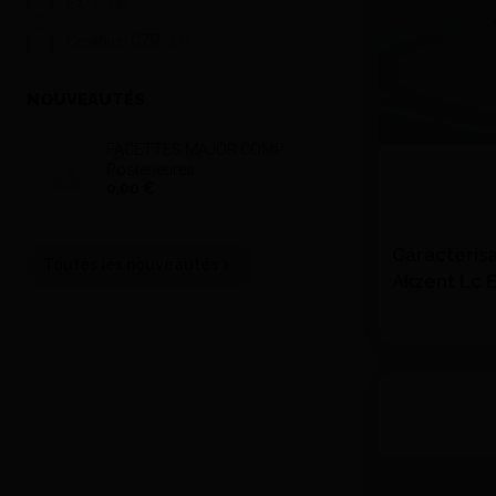
EX-3
284
Cerabien CZR
231
NOUVEAUTÉS
FACETTES MAJOR COMP
Postérieures
0,00 €
Caracteris
Toutes les nouveautés
Akzent Lc E
VITA
Quantité