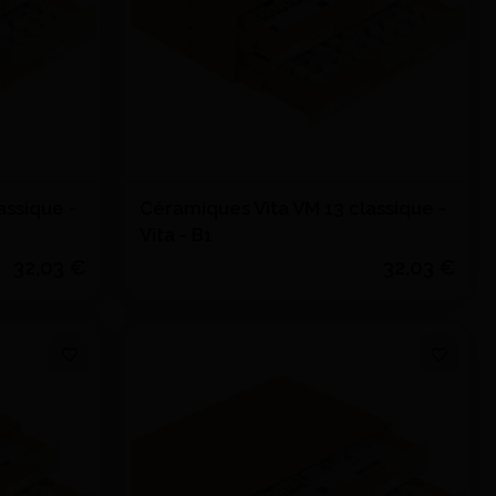
assique -
Céramiques Vita VM 13 classique -
Vita - B1
32,03 €
32,03 €
Voir le détail