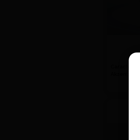
Caracteris
Akzent Lc E
Quantité