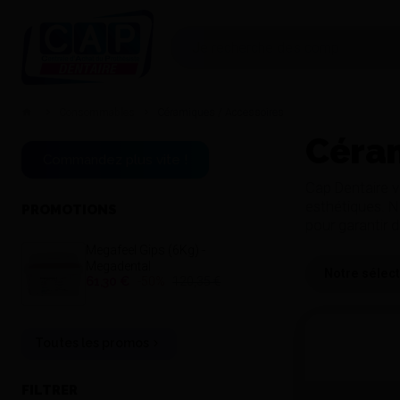
Consommables
Céramiques / Accessoires
Céram
Commandez plus vite !
Cap Dentaire 
esthétiques. N
PROMOTIONS
pour garantir 
Megafeel Gips (6Kg) -
Trier
Megadental
61,30 €
-50%
120,35 €
Toutes les promos
FILTRER