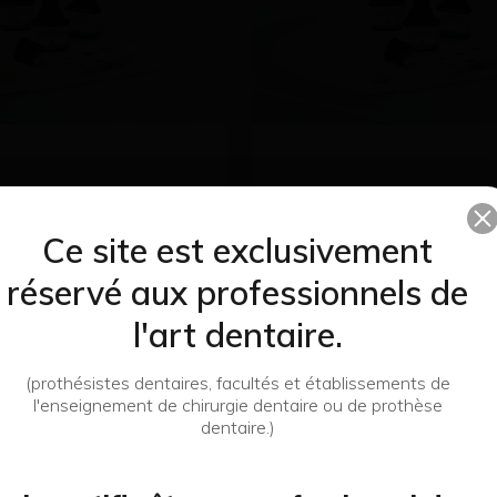
ation Ceramo-Ceram
Caracterisation Ceramo
Ce site est exclusivement
ffect Grey (2,5Ml) - VITA
Akzent Lc Effect Blue (2,5
réservé aux professionnels de
82,47 €
l'art dentaire.
Quantité
J'achète
J'achète
(prothésistes dentaires, facultés et établissements de
l'enseignement de chirurgie dentaire ou de prothèse
Ajouter au devis
Ajouter au devi
dentaire.)