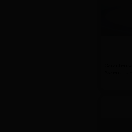
Caracteris
Akzent Lc E
Quantité