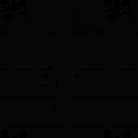
ation Ceramo-Ceram
Caracterisation Ceramo
ffect Sun (2,5Ml) - VITA
Akzent Lc Effect Lemon (2
VITA
82,47 €
Quantité
J'achète
J'achète
Ajouter au devis
Ajouter au devi