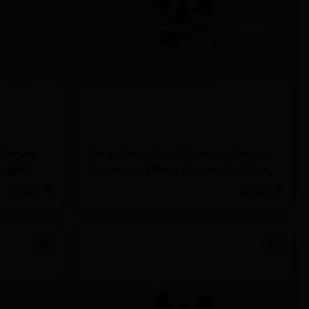
-Ceram
Caracterisation Ceramo-Ceram
,5Ml) -
Akzent Lc Effect Cream (2,5Ml) -
VITA
82,47 €
82,47 €
Quantité
J'achète
s
Ajouter au devis