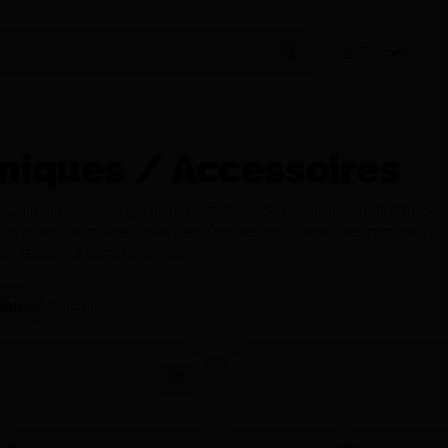
Connexion
iques / Accessoires
vous propose une gamme complète de céramiques et d'accessoi
os produits incluent des céramiques dentaires, des pigments, 
des résultats exceptionnels.
67
produits