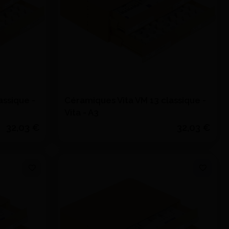
assique -
Céramiques Vita VM 13 classique -
Vita - A3
32,03 €
32,03 €
Voir le détail