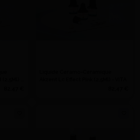
que
Liquide Ceramo-Ceramique
 (2,5Ml) -
Akzent Lc Effect Pink (2,5Ml) - VITA
82,47 €
82,47 €
Quantité
J'achète
s
Ajouter au devis