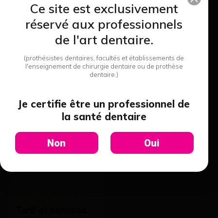
Ce site est exclusivement
réservé aux professionnels
Dominique A.
de l'art dentaire.
(prothésistes dentaires, facultés et établissements de
l'enseignement de chirurgie dentaire ou de prothèse
Qualité et
dentaire.)
professionnalisme
Je vous remercie pour votre
efficacité, la qualité de vos
Je certifie être un professionnel de
produits, surtout pour votre
la santé dentaire
professionnalisme. Il est en
effet très appréciable de
toujours pouvoir compter sur
Non
Oui
votre réactivité et l'attention
que vous portez à vos clients
quelle que soit nos
Nicolas B.
demandes et notre exigence.
Tarif et services