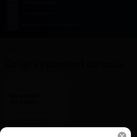
Livraison express
en 24/48h
Livraison offerte
à partir de 200€
Assistance personnalisée
Ce qu'ils pensent de nous
Personnels
agréables
Très satisfait des services,
personnels agréables,
livraison rapide, je
recommande vivement.