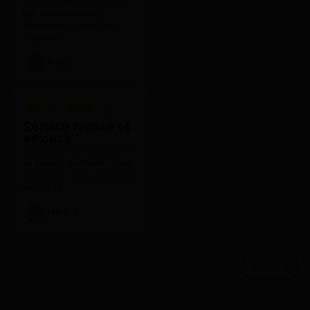
Livraison hyper rapide,tarif
tres concurentielle et
teleconseillere superbe si
probleme
Eric C.
Service rapide et
efficace
Lorsque j'ai une question sur
un produit, je n'hésite jamais
à contacter ALEX SÉRIEUX ET
HONNÊTE.
Hady J.