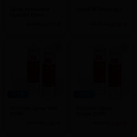
Spray Activateur
Unisol W Dreve (5L)
Cyanolit Eleco
(200Ml)
39,00 €
95,35 €
49,47 €
186,86 €
Quantité
Quantité
J'achète
J'achète
Ajouter au devis
Ajouter au devis
-17 %
-17 %
Occlutec Spray Vert
Occlutec Spray
(75Ml)
Rouge (75Ml)
11,90 €
11,90 €
14,26 €
14,26 €