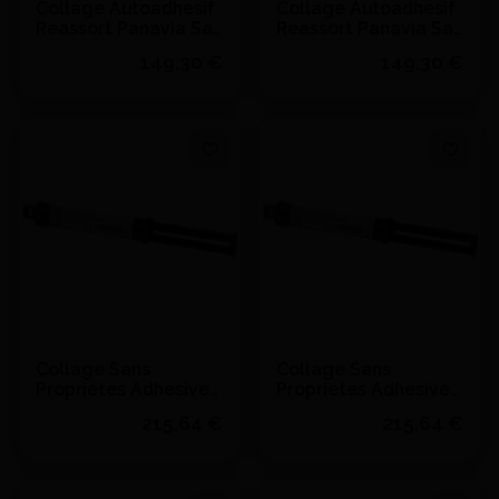
Collage Autoadhesif
Collage Autoadhesif
Reassort Panavia Sa
Reassort Panavia Sa
Univ Automix Trans.
Univ Automix Trans.
149,30 €
149,30 €
(4,6Ml) - KURARAY -
(4,6Ml) - KURARAY -
Blanc
Translucide
Voir le détail
Voir le détail
Collage Sans
Collage Sans
Proprietes Adhesives
Proprietes Adhesives
G-Cem Linkforce
G-Cem Linkforce
215,64 €
215,64 €
Auto Ser. Opaque
Auto Ser. Opaque
(8.7G) - GC - A2
(8.7G) - GC - Opaque
Quantité
Quantité