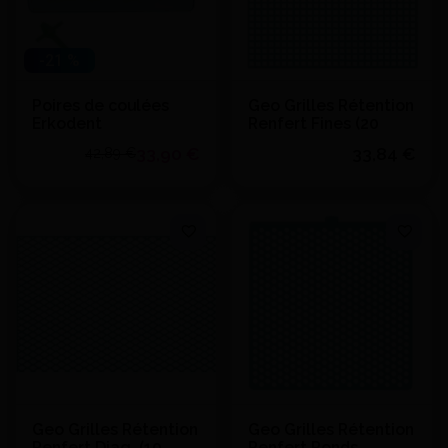
-21 %
Poires de coulées
Geo Grilles Rétention
Erkodent
Renfert Fines (20
33,90 €
33,84 €
42,89 €
Quantité
J'achète
Voir le détail
Ajouter au devis
Ajouter au devis
Geo Grilles Rétention
Geo Grilles Rétention
Renfert Diag. (10
Renfert Ronds