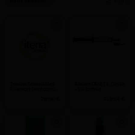
Filtrer
Tenons Scannables
Résine CENIT L Dreve
Reassort Dentoclic
- Le coffret
Scan Post Cyl. D1,5
29,90 €
219,14 €
L16 - ITENA
Quantité
J'achète
Ajouter au devis
Voir le détail