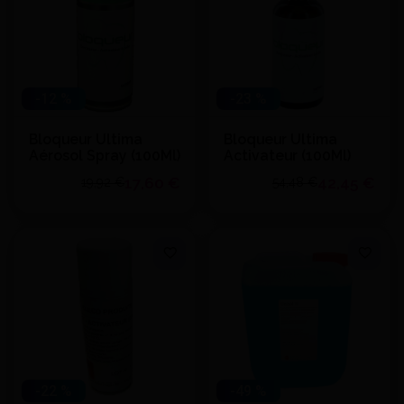
-12 %
-23 %
Bloqueur Ultima
Bloqueur Ultima
Aérosol Spray (100Ml)
Activateur (100Ml)
17,60 €
42,45 €
19,92 €
54,48 €
Quantité
Quantité
J'achète
J'achète
Ajouter au devis
Ajouter au devis
-22 %
-49 %