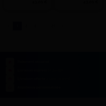
43,00 €
43,00 €
- BAUSCH - 68x60mm
- BAUSCH - 79x68mm
Quantité
Quantité
J'achète
J'achète
1
2
3
...
21
Ajouter au devis
Ajouter au devis
Paiement sécurisé
Livraison express
en 24/48h
Livraison offerte
à partir de 200€
Assistance personnalisée