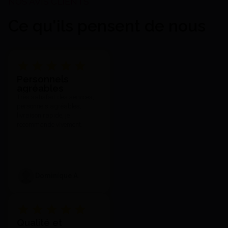
Ce qu'ils pensent de nous
Personnels
agréables
Très satisfait des services,
personnels agréables,
livraison rapide, je
recommande vivement.
Dominique A.
Qualité et