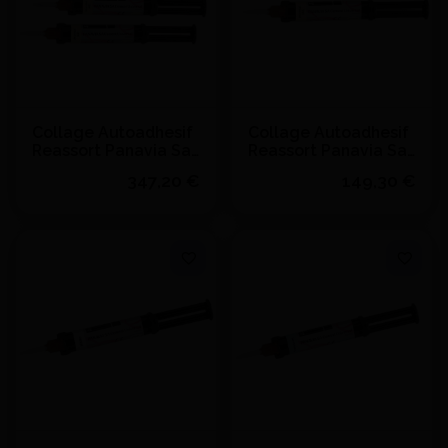
Collage Autoadhesif
Collage Autoadhesif
Reassort Panavia Sa
Reassort Panavia Sa
Univ Automix Trans.
Univ Automix Trans.
347,20 €
149,30 €
(4,6Ml - KURARAY -
(4,6Ml) - KURARAY -
Translucide
A2
Voir le détail
Voir le détail