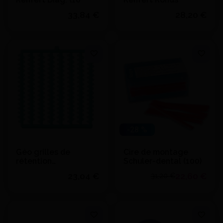
33,84 €
28,20 €
Quantité
Quantité
J'achète
J'achète
Ajouter au devis
Ajouter au devis
-28 %
Géo grilles de
Cire de montage
rétention
Schuler-dental (100)
autocollante renfert
23,04 €
22,60 €
31,20 €
Quantité
Quantité
J'achète
J'achète