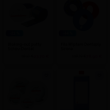
Ajouter au devis
Ajouter au devis
-22 %
-44 %
Bloking-out putty
Fils Wiptam Dentsply
Scheu-Dental
Sirona
23,70 €
78,90 €
30,10 €
138,70 €
Quantité
J'achète
Voir le détail
Ajouter au devis
Ajouter au devis