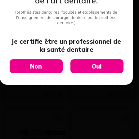
de l'art dentaire.
Quantité
(prothésistes dentaires, facultés et établissements de
J'achète
l'enseignement de chirurgie dentaire ou de prothèse
dentaire.)
Ajouter au devis
Voir le détail
Je certifie être un professionnel de
la santé dentaire
Non
Oui
Simplex Model
Collage Autoadhesif
isolation Renfert
Reassort Panavia Sa
Univ Automix Trans.
37,22 €
347,20 €
(4,6Ml - KURARAY -
A2
Quantité
J'achète
Ajouter au devis
Voir le détail