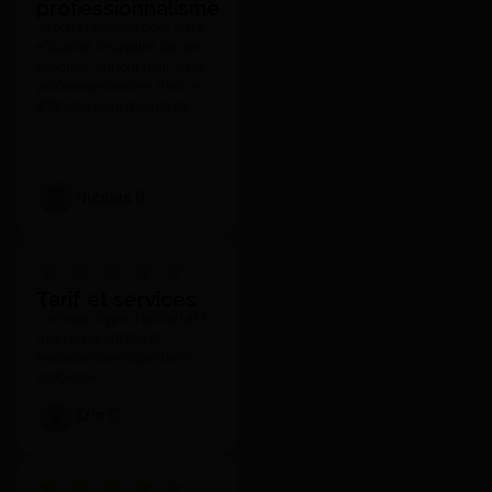
professionnalisme
Je vous remercie pour votre
efficacité, la qualité de vos
produits, surtout pour votre
professionnalisme. Il est en
effet très appréciable de
toujours pouvoir compter sur
votre réactivité et l'attention
que vous portez à vos clients
quelle que soit nos
Nicolas B.
demandes et notre exigence.
Tarif et services
Livraison hyper rapide,tarif
tres concurentielle et
teleconseillere superbe si
probleme
Eric C.