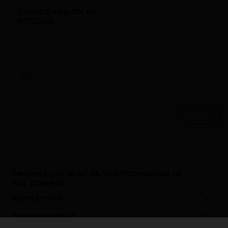
Service rapide et
efficace
Lorsque j'ai une question sur
un produit, je n'hésite jamais
à contacter ALEX SÉRIEUX ET
HONNÊTE.
Hady J.
Recevez nos promos, nos nouveautés et
nos conseils ...
Suivez-nous
Besoin d'aide ?