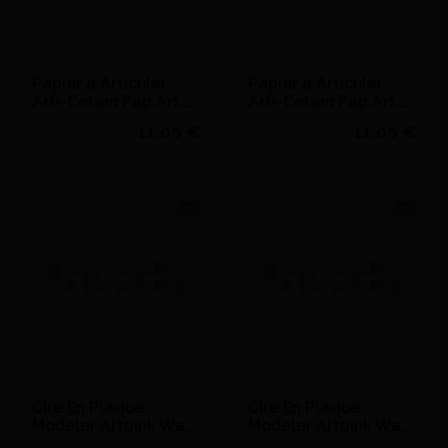
Papier à Articuler
Papier à Articuler
Arti-Ceram Pap.Art.
Arti-Ceram Pap.Art.
100µm Predecoup (50
100µm Predecoup (50
11,00 €
11,00 €
- BAUSCH - 200µm
- BAUSCH - 100µm
Quantité
Quantité
J'achète
J'achète
Ajouter au devis
Ajouter au devis
Cire En Plaque
Cire En Plaque
Modeler Artpink Wax
Modeler Artpink Wax
Arcade 64X56Mm (24)
Arcade 64X56Mm (24)