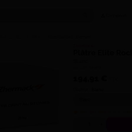
Connexion
èles / Sculpture
Plâtre
Plâtre Elite Rock - Zhermack
Zhermack
Plâtre Elite Ro
Blanc
Réf. CAP :
01-072
194,91 €
TTC
Couleur :
Blanc
Plus que
2
exemplaires en stock 
Quantité