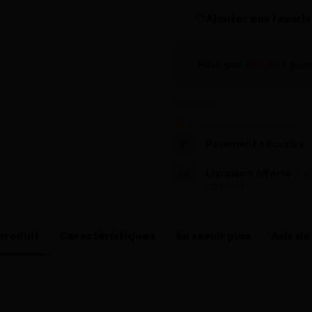
Ajouter aux favoris
Plus que
200,00 €
pour
Classe IV
Donnez-nous votre avis
Paiement sécurisé
Livraison offerte
à pa
de 200€
produit
Caractéristiques
En savoir plus
Avis de