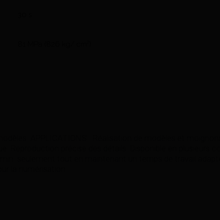
30 s
81 MPa (826 kg/ cm²)
 modèles. APPLICATIONS : Réalisation de modèles et moignons 
 Reproduction précise des détails. Disponible en plusieurs
5 min. seulement tout en maintenant un temps de travail ada
our la numérisation.