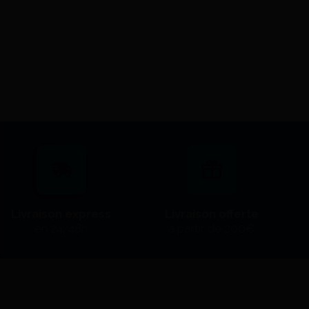
Moldano - Kulzer
91,74
J'achète
Livraison express
Livraison offerte
en 24/48h
à partir de 200€