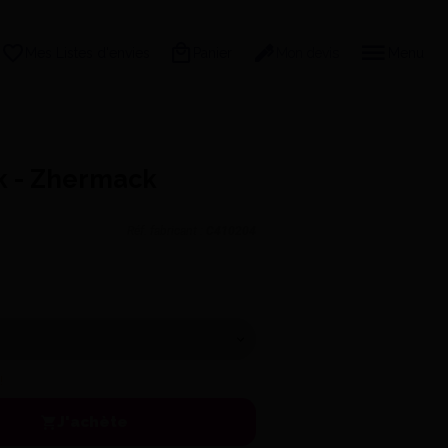
Mes Listes d'envies
Panier
Mon devis
Menu
ck - Zhermack
Réf. fabricant :
C410204
!
J'achète