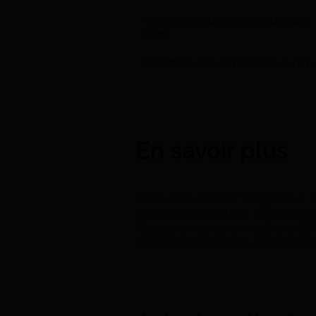
Temps de mélange sous vide (240
rpm)
Résistance à la compression à 48 h
En savoir plus
Plâtre extra dur pour moignons et
CARACTÉRISTIQUES : Thixotropique.
Réalisation rapide du modèle en 2
couleur Silver Grey est optimisée p