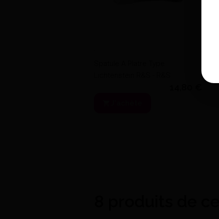
Spatule A Platre Type
Lichtenstein R&S - R&S
14,80 €
J'achète
8 produits de c