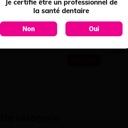
Je certifie être un professionnel de
la santé dentaire
Non
Oui
Couteau A Platre 17 Cm Bois
Chicago (1) - Chicago Dental
11,26
J'achète
ette catégorie