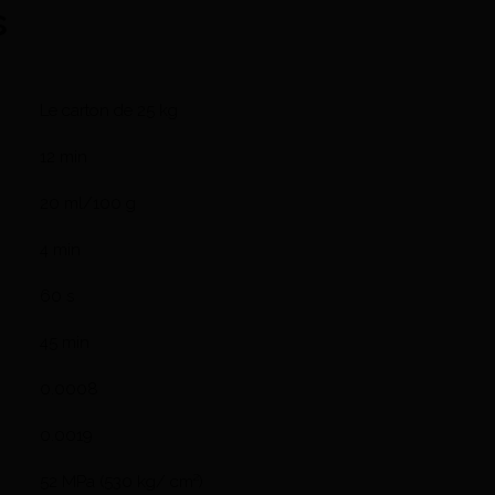
s
Le carton de 25 kg
12 min
20 ml/100 g
4 min
60 s
45 min
0.0008
0.0019
52 MPa (530 kg/ cm²)