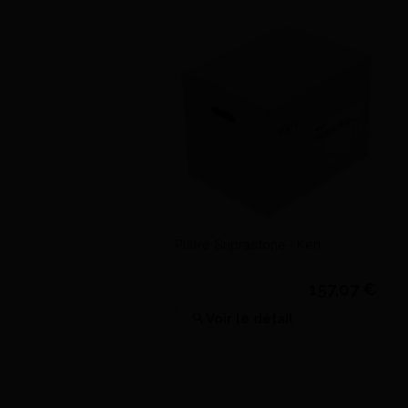
Plâtre Socle - Ardent'S
57,00 €
Voir le détail
Plâtre Suprastone - Kerr
157,07 €
Voir le détail