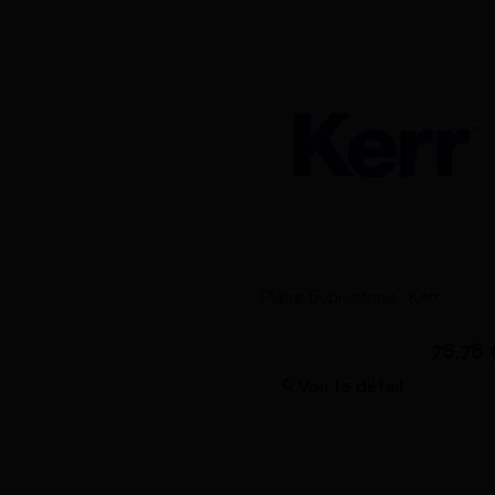
Activateur Cyanoacrylate Spray
(150Ml) - Ardent'S
17,55
J'achète
Plâtre Suprastone - Kerr
76,76
Voir le détail