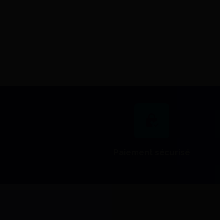
Plâtre Vel Mix Stone - Kerr
62,65 €
Voir le détail
Paiement sécurisé