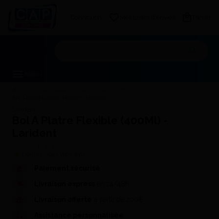
Connexion
Mes Listes d'envies
Panier
Mon devis
Menu
Consommables
Accessoires
Bols
Bol A Platre Flexible (400Ml) - Larident
Larident
Bol A Platre Flexible (400Ml) -
Larident
Réf. CAP :
01-501
Donnez-nous votre avis
Paiement sécurisé
Livraison express
en 24/48h
Livraison offerte
à partir de 200€
Assistance personnalisée