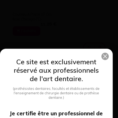
Couteau A Platre 17 Cm
Bois Chicago (1) -
11,26 €
Chicago Dental
J'achète
Ce site est exclusivement
réservé aux professionnels
8 produits de cette
de l'art dentaire.
Spatule A Platre Type
catégorie
(prothésistes dentaires, facultés et établissements de
Lichtenstein R&S - R&S
l'enseignement de chirurgie dentaire ou de prothèse
14,80 €
dentaire.)
J'achète
Je certifie être un professionnel de