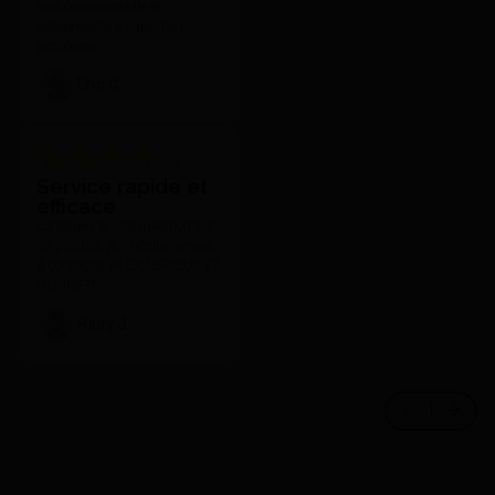
tres concurentielle et
teleconseillere superbe si
probleme
Eric C.
Service rapide et
efficace
Lorsque j'ai une question sur
un produit, je n'hésite jamais
à contacter ALEX SÉRIEUX ET
HONNÊTE.
Hady J.