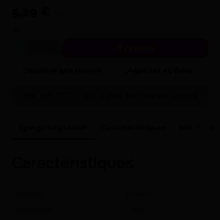
5,19 €
TTC
Disponible
J'achète
Quantité
Ajouter aux favoris
Ajouter au devis
Plus que
200,00 €
pour profiter de la
livraison gratuite
Aperçu du produit
Caractéristiques
Avis de nos
Caractéristiques
Diamètre
130 mm
Contenance
Le bol