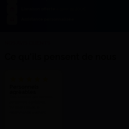
Larident
Livraison offerte
à partir de 200€
12,36 €
J'achète
Assistance personnalisée
Ce qu'ils pensent de nous
Bols Bols à alginate - CFPM
Personnels
agréables
5,04 €
Très satisfait des services,
Voir le détail
personnels agréables,
livraison rapide, je
recommande vivement.