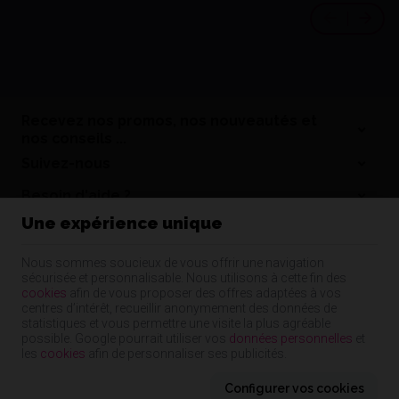
Recevez nos promos, nos nouveautés et
nos conseils ...
Suivez-nous
Besoin d'aide ?
Une expérience unique
Informations
Nos coordonnées
Nous sommes soucieux de vous offrir une navigation
sécurisée et personnalisable. Nous utilisons à cette fin des
Nos produits
cookies
afin de vous proposer des offres adaptées à vos
centres d’intérêt, recueillir anonymement des données de
statistiques et vous permettre une visite la plus agréable
possible. Google pourrait utiliser vos
données personnelles
et
Cap Dentaire | N° d'entreprise : 55344480835 |
Mentions légales & Contact
|
les
cookies
afin de personnaliser ses publicités.
Conditions générales
Conditions d'utilisation du site web
|
Cookies
|
Données personnelles
|
Traitement de vos données par Google
Configurer vos cookies
© Copyright 2024-2026 -
E-net
, accélérateur d'e-commerce pour commerçants,