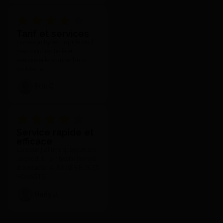
Tarif et services
Livraison hyper rapide,tarif
tres concurentielle et
teleconseillere superbe si
probleme
Eric C.
Service rapide et
efficace
Lorsque j'ai une question sur
un produit, je n'hésite jamais
à contacter ALEX SÉRIEUX ET
HONNÊTE.
Hady J.