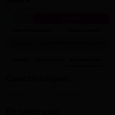
TTC
En réapprovisionnement
J'achète
Quantité
Ajouter aux favoris
Ajouter au devis
Plus que
200,00 €
pour profiter de la
livraison gratuite
ractéristiques
En savoir plus
Avis de nos clients
Caractéristiques
Contenance
Le pot de 35 g
En savoir plus