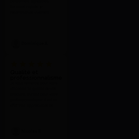
Voir le détail
personnels agréables,
livraison rapide, je
recommande vivement.
Dominique A.
Qualité et
PATE A POLIR BEIGE (6X200G)
professionnalisme
- Renfert
Je vous remercie pour votre
77,95 €
efficacité, la qualité de vos
J'achète
produits, surtout pour votre
professionnalisme. Il est en
effet très appréciable de
toujours pouvoir compter sur
votre réactivité et l'attention
que vous portez à vos clients
quelle que soit nos
Nicolas B.
demandes et notre exigence.