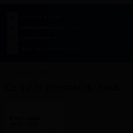
Paiement sécurisé
Livraison express
en 24/48h
Sablage et finition Cobra
Aluoxyd - Renfert
Livraison offerte
à partir de 200€
84,95 €
118,08 €
Voir le détail
Assistance personnalisée
Ce qu'ils pensent de nous
Sablage et finition Korox -
Personnels
Bego
agréables
96,70 €
Très satisfait des services,