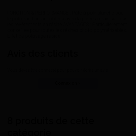
FONCTION & PERFORMANCE : Pâte à polir blanche pour
le poli grand brillant obtenu avec la pièce à main sur tous
les revêtements en résine.AVANTAGES : Particulièrement
conseillée pour toutes les résines photo-polymérisables.
Effet de polissage rapide.
Avis des clients
Vous devez être connecté pour pouvoir écrire un avis
Connexion
8 produits de cette
catégorie