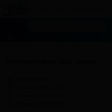
Connexion
Mes Listes d'envies
Panier
Mon devis
Menu
Consommables
Coulée / Traitement de surface
Sablage et finition
Opal Renfert Boite (35G) - Renfert
Renfert
Opal Renfert Boite (35G) - Renfert
Réf. CAP :
07-396
Donnez-nous votre avis
Paiement sécurisé
Livraison express
en 24/48h
Livraison offerte
à partir de 200€
Assistance personnalisée