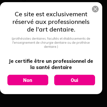
Ce site est exclusivement
réservé aux professionnels
de l'art dentaire.
(prothésistes dentaires, facultés et établissements de
l'enseignement de chirurgie dentaire ou de prothèse
dentaire.)
Rolloblast 50 - Renfert
Je certifie être un professionnel de
la santé dentaire
40,00 €
J'achète
Non
Oui