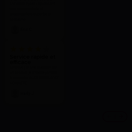
Livraison hyper rapide,tarif
tres concurentielle et
teleconseillere superbe si
probleme
Eric C.
Service rapide et
efficace
Lorsque j'ai une question sur
un produit, je n'hésite jamais
à contacter ALEX SÉRIEUX ET
HONNÊTE.
Hady J.