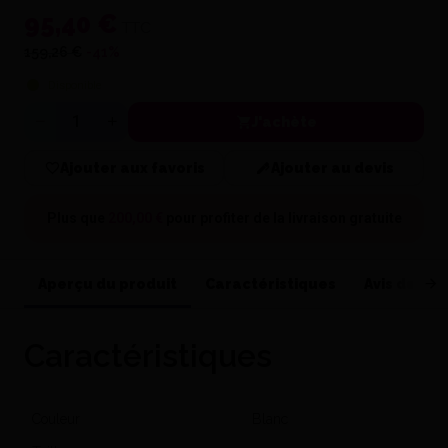
95,40 €
TTC
159,26 €
-41%
Disponible
J'achète
Quantité
Ajouter aux favoris
Ajouter au devis
Plus que
200,00 €
pour profiter de la
livraison gratuite
Aperçu du produit
Caractéristiques
Avis de nos
Caractéristiques
Couleur
Blanc