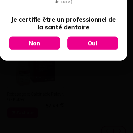
dentaire.)
8 produits de cette
catégorie
Je certifie être un professionnel de
la santé dentaire
Non
Oui
Rebasage et Calcinable Palavit
G - Kulzer
57,24 €
J'achète