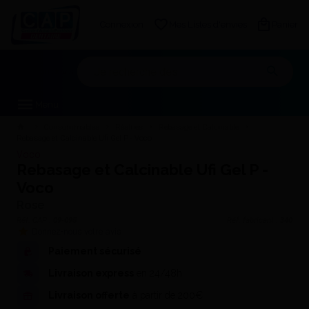
Connexion
Mes Listes d'envies
Panier
Mon devis
Menu
Consommables
Résines
Rebasage et Calcinable
Rebasage et Calcinable Ufi Gel P - Voco
Voco
Rebasage et Calcinable Ufi Gel P -
Voco
Rose
Réf. CAP :
09-095
Réf. fabricant :
340
Donnez-nous votre avis
Paiement sécurisé
Livraison express
en 24/48h
Livraison offerte
à partir de 200€