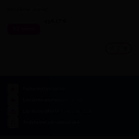
Pillo Renfert - Renfert
496,17 €
J'achète
Paiement sécurisé
Livraison express
en 24/48h
Vibreur Hertz 80 Sirio - Sirio
Dental
Livraison offerte
à partir de 200€
383,36 €
J'achète
Assistance personnalisée