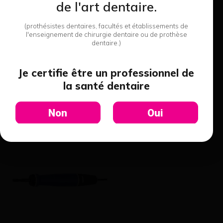
de l'art dentaire.
Loyer par prélèvement automatique. Possibilité d'augmenter le premier loyer.
Sous réserve de l'approbation de notre comité de financement. Les loyers sont
(prothésistes dentaires, facultés et établissements de
des dépenses entièrement déductibles.
l'enseignement de chirurgie dentaire ou de prothèse
dentaire.)
Je certifie être un professionnel de
la santé dentaire
8 produits de cette
catégorie
Non
Oui