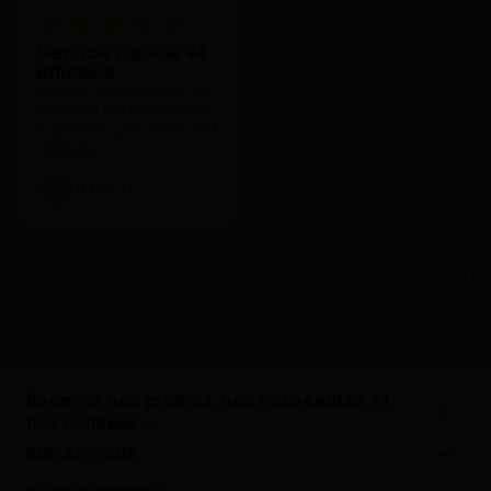
Service rapide et
efficace
Lorsque j'ai une question sur
un produit, je n'hésite jamais
à contacter ALEX SÉRIEUX ET
HONNÊTE.
Hady J.
Recevez nos promos, nos nouveautés et
nos conseils ...
Suivez-nous