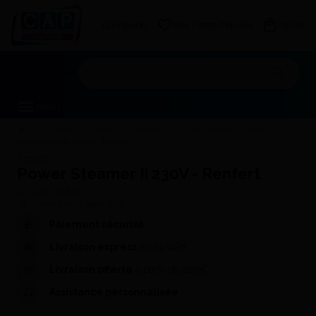
Connexion
Mes Listes d'envies
Panier
Mon devis
Menu
Matériels
Matériels périphériques
Préparation de modèles
Power Steamer Ii 230V - Renfert
Renfert
Power Steamer Ii 230V - Renfert
Réf. CAP :
15-344
Donnez-nous votre avis
Paiement sécurisé
Livraison express
en 24/48h
Livraison offerte
à partir de 200€
Assistance personnalisée