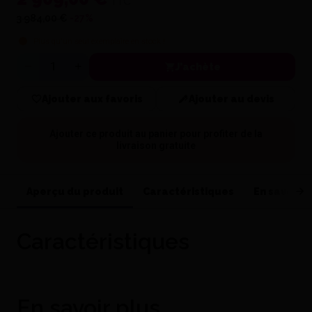
TTC
3 984,00 €
-27%
Plus qu'un seul exemplaire en stock !
J'achète
Quantité
Ajouter aux favoris
Ajouter au devis
Ajouter ce produit au panier pour profiter de la
livraison gratuite
Aperçu du produit
Caractéristiques
En savoir p
Caractéristiques
En savoir plus