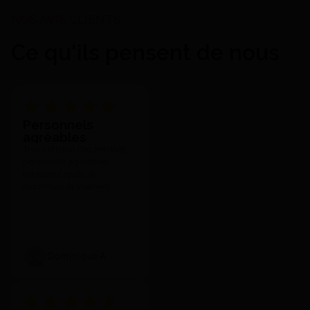
Ce qu'ils pensent de nous
Vibreur Vb2 Nuova Asav -
Personnels
Nuova Asav
agréables
363,80 €
Très satisfait des services,
J'achète
personnels agréables,
livraison rapide, je
recommande vivement.
Dominique A.