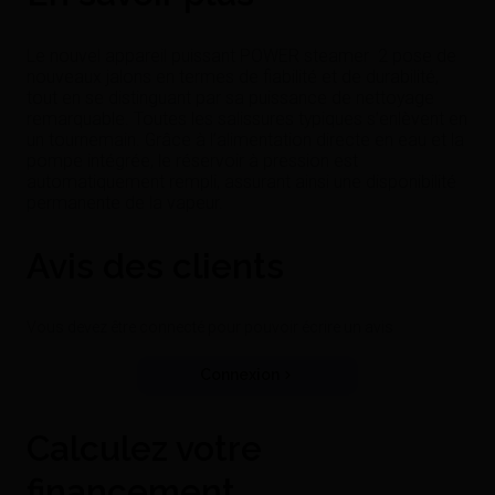
Le nouvel appareil puissant POWER steamer 2 pose de
nouveaux jalons en termes de fiabilité et de durabilité,
tout en se distinguant par sa puissance de nettoyage
remarquable. Toutes les salissures typiques s’enlèvent en
un tournemain. Grâce à l’alimentation directe en eau et la
pompe intégrée, le réservoir à pression est
automatiquement rempli, assurant ainsi une disponibilité
permanente de la vapeur.
Avis des clients
Vous devez être connecté pour pouvoir écrire un avis
Connexion
Calculez votre
financement