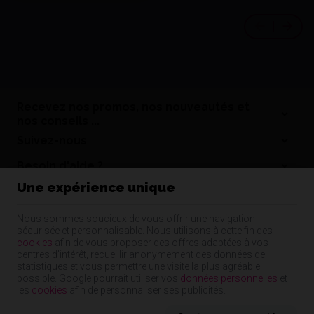
Recevez nos promos, nos nouveautés et
nos conseils ...
Suivez-nous
Besoin d'aide ?
Une expérience unique
Informations
Nos coordonnées
Nous sommes soucieux de vous offrir une navigation
sécurisée et personnalisable. Nous utilisons à cette fin des
Nos produits
cookies
afin de vous proposer des offres adaptées à vos
centres d’intérêt, recueillir anonymement des données de
statistiques et vous permettre une visite la plus agréable
possible. Google pourrait utiliser vos
données personnelles
et
Cap Dentaire | N° d'entreprise : 55344480835 |
Mentions légales & Contact
|
les
cookies
afin de personnaliser ses publicités.
Conditions générales
Conditions d'utilisation du site web
|
Cookies
|
Données personnelles
|
Traitement de vos données par Google