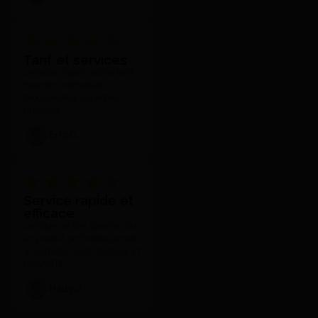
Tarif et services
Livraison hyper rapide,tarif
tres concurentielle et
teleconseillere superbe si
probleme
Eric C.
Service rapide et
efficace
Lorsque j'ai une question sur
un produit, je n'hésite jamais
à contacter ALEX SÉRIEUX ET
HONNÊTE.
Hady J.