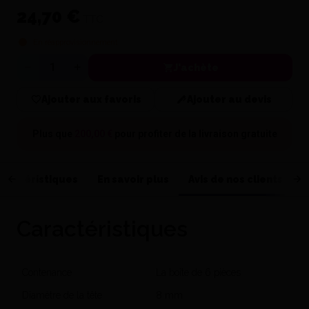
24,70 €
TTC
En réapprovisionnement
J'achète
Quantité
Ajouter aux favoris
Ajouter au devis
Plus que
200,00 €
pour profiter de la
livraison gratuite
ractéristiques
En savoir plus
Avis de nos clients
Caractéristiques
Contenance
La boîte de 6 pièces
Diamètre de la tête
8 mm