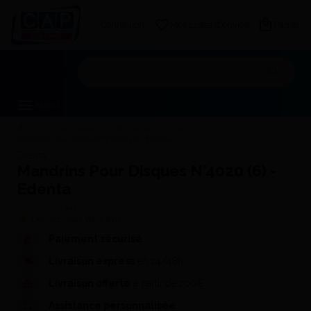
Connexion
Mes Listes d'envies
Panier
Mon devis
Menu
Consommables
Instruments Rotatifs
Polissoirs
Mandrins Pour Disques N°4020 (6) - Edenta
Edenta
Mandrins Pour Disques N°4020 (6) -
Edenta
Réf. CAP :
10-646
Donnez-nous votre avis
Paiement sécurisé
Livraison express
en 24/48h
Livraison offerte
à partir de 200€
Assistance personnalisée