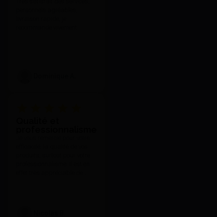
Très satisfait des services,
J'achète
personnels agréables,
livraison rapide, je
recommande vivement.
Dominique A.
Qualité et
Polissoirs Polissoirs
professionnalisme
acryliques PM - Edenta
Je vous remercie pour votre
239,32 €
292,85 €
efficacité, la qualité de vos
Voir le détail
produits, surtout pour votre
professionnalisme. Il est en
effet très appréciable de
toujours pouvoir compter sur
votre réactivité et l'attention
que vous portez à vos clients
quelle que soit nos
Nicolas B.
demandes et notre exigence.