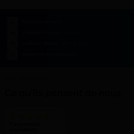
Paiement sécurisé
Livraison express
en 24/48h
Softbrush Edenta Fin Pour Pm
(5) - Edenta
Livraison offerte
à partir de 200€
12,50 €
18,73 €
J'achète
Assistance personnalisée
Ce qu'ils pensent de nous
Brossettes A Polir Souple
Personnels
2120 Edenta(5) - Edenta
agréables
18,73 €