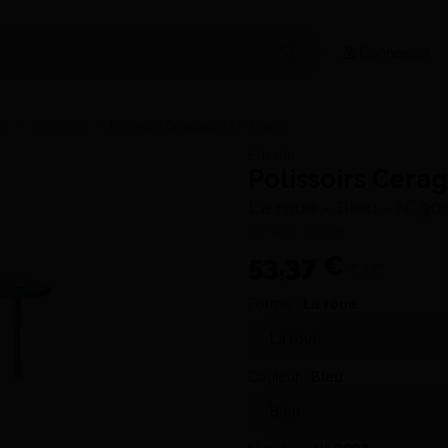
Connexion
fs
Polissoirs
Polissoirs Ceragloss PM - Edenta
Edenta
Polissoirs Cera
La roue - Bleu - N° 30
Réf. CAP :
10-159
53,37 €
TTC
Forme :
La roue
Couleur :
Bleu