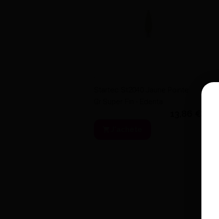
Startec St2040 Jaune Pointe
Gr.Super Fin - Edenta
13,86 €
J'achète