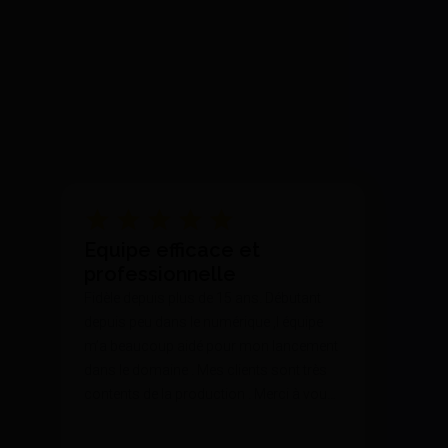
Equipe efficace et
professionnelle
Fidèle depuis plus de 15 ans. Débutant
depuis peu dans le numérique ,l équipe
m’a beaucoup aidé pour mon lancement
dans le domaine . Mes clients sont très
contents de la production . Merci à vous
🙏🏻