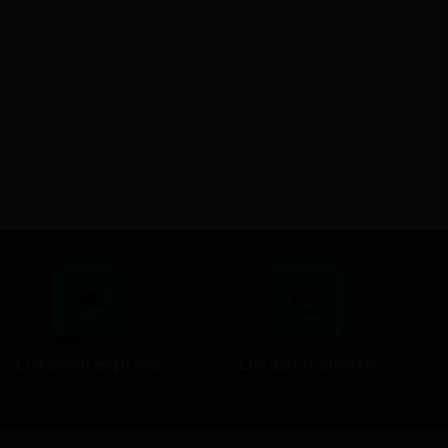
fraises - Kit 
C+M+F - Kat
J'achè
Brossettes A Polir Dures 2121
Edenta (5) - Edenta
18,73
J'achète
Livraison express
Livraison offerte
en 24/48h
à partir de 200€