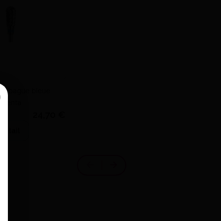
ses bague bleue
ure 10 - Edenta
24,70 €
détail