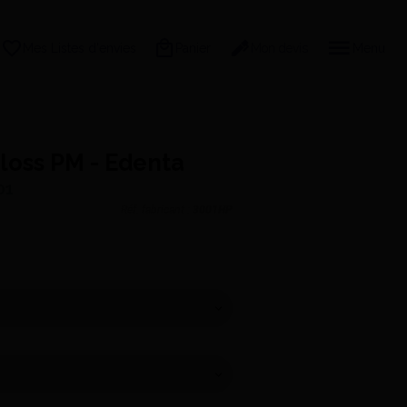
Mes Listes d'envies
Panier
Mon devis
Menu
gloss PM - Edenta
01
Réf. fabricant :
3001HP