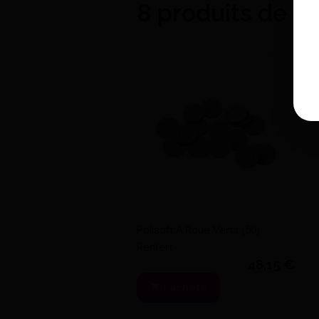
8 produits de c
Startec St1530 Violet Lentille
Grain Moy - Edenta
56,28 €
J'achète
Polisoft A Roue Verts (50) -
Renfert
48,15 €
J'achète
Cerastar Conique Pm (1) -