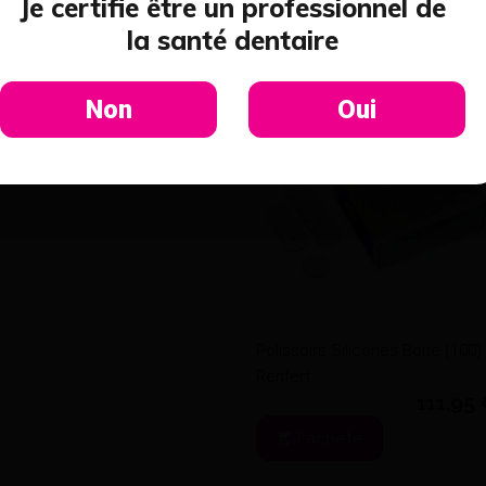
Je certifie être un professionnel de
ette catégorie
la santé dentaire
Algikent A Sa
Non
Oui
sachet de 50
J'achè
Polissoirs Silicones Boite (100) 
Renfert
111,95
J'achète
Zirconia Twist