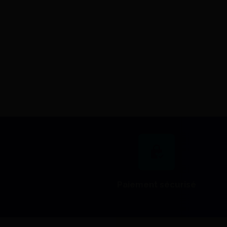
Edenta
17,93 €
J'achète
Brossettes A Polir Souple 2120
Edenta(5) - Edenta
18,73 €
J'achète
Paiement sécurisé