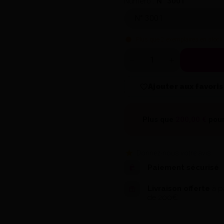
Numéro :
N° 3001
Plus que
2
exemplaires en stock 
Quantité
Ajouter aux favoris
Plus que
200,00 €
pour
Donnez-nous votre avis
Paiement sécurisé
Livraison offerte
à pa
de 200€