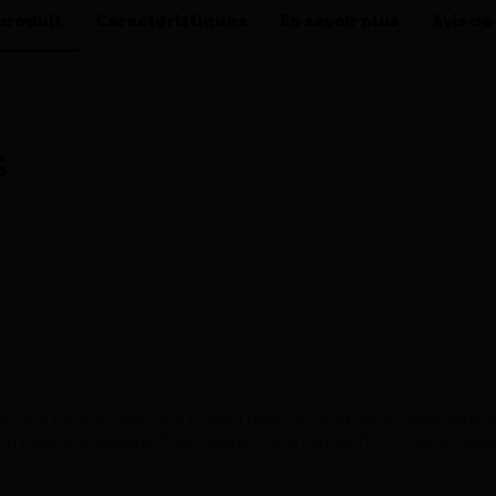
produit
Caractéristiques
En savoir plus
Avis de
s
mant naturel pour une finition optimal de la céramique sans 
on pour le polissage final. Jaune : Grain super fin = Pour le polis