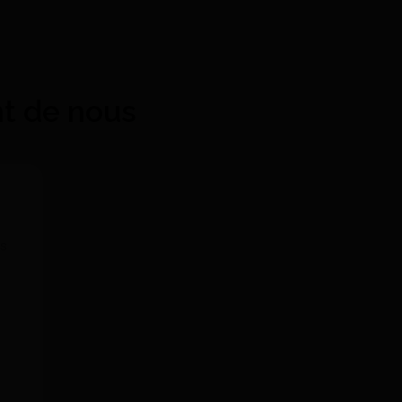
nt de nous
ls