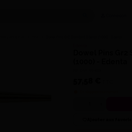
Connexion
èles / Sculpture
Pins
Dowel Pins Gr2 Standard Edenta (1000) - Edenta
Edenta
Dowel Pins Gr2 
(1000) - Edenta
Réf. CAP :
01-636
57,58 €
TTC
En réapprovisionnement
Quantité
Ajouter aux favoris