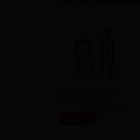
Bi-Pins Courts 326 +Gaines
Renfert(1000) - Renfert
225,00 €
265,64 €
J'achète