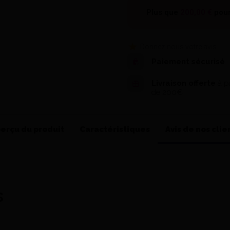
Plus que
200,00 €
pour
Donnez-nous votre avis
Paiement sécurisé
Livraison offerte
à pa
de 200€
erçu du produit
Caractéristiques
Avis de nos clie
s