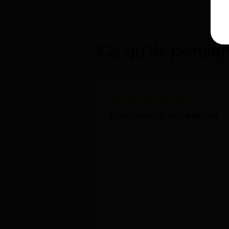
Ce qu'ils pense
Personnels agréables
Très satisfait des services, personne
agréables, livraison rapide, je
recommande vivement.