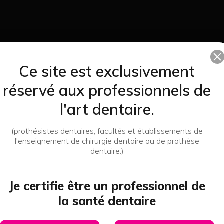
Ce site est exclusivement
réservé aux professionnels de
Bi-Fix Pins 345 Avec Aiguilles
l'art dentaire.
(100) - Renfert
44,74
(prothésistes dentaires, facultés et établissements de
J'achète
l'enseignement de chirurgie dentaire ou de prothèse
dentaire.)
Livraison express
Livraison offerte
en 24/48h
à partir de 200€
Je certifie être un professionnel de
la santé dentaire