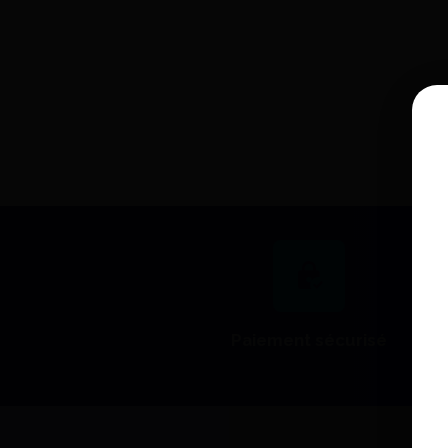
Bi-V Pins 329 Renfert (1000) -
Renfert
169,00 €
230,11 €
J'achète
Paiement sécurisé