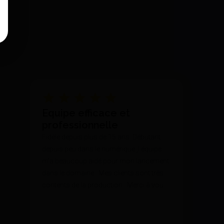
Equipe efficace et
professionnelle
Fidèle depuis plus de 15 ans. Débutant
depuis peu dans le numérique ,l équipe
m’a beaucoup aidé pour mon lancement
dans le domaine . Mes clients sont très
contents de la production . Merci à vous
🙏🏻