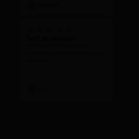
Isabelle P.
Tarif et services
Livraison hyper rapide,tarif tres
concurentielle et teleconseillere superbe
si probleme
Eric C.