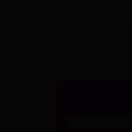
SÉRIEUX ET HONNÊTE.
Hady J.
Recevez nos pro
Inscrivez-vous à notre newsletter po
Votre
adresse
e-
mail