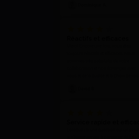
Dominique A.
Réactifs et efficaces
Merci! Encore une fois, vous êtes
toujours réactifs et efficaces. Nous
sommes très satisfaits de notre
collaboration et nos échanges avec
vous et de la qualité et le choix de vos
produits.
David B.
Service rapide et effica
Lorsque j'ai une question sur un produ
je n'hésite jamais à contacter ALEX