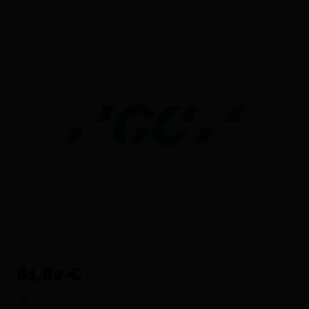
81,82 €
TTC
Plus qu'un seul exemplaire en stock !