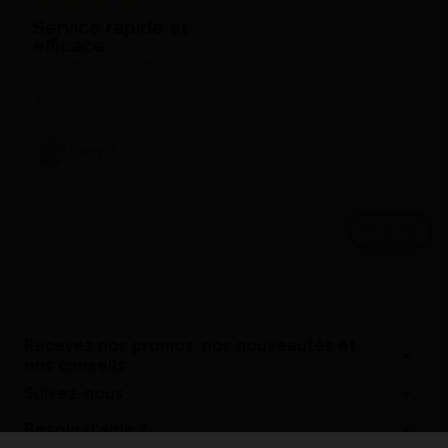
Service rapide et
efficace
Lorsque j'ai une question sur
un produit, je n'hésite jamais
à contacter ALEX SÉRIEUX ET
HONNÊTE.
Hady J.
Recevez nos promos, nos nouveautés et
nos conseils ...
Suivez-nous
Besoin d'aide ?