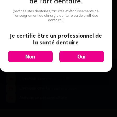
de l'art dentaire.
Gradia Plus Air Barrier, (10Ml) -
Gc
(prothésistes dentaires, facultés et établissements de
67,58 €
l'enseignement de chirurgie dentaire ou de prothèse
J'achète
dentaire.)
Je certifie être un professionnel de
la santé dentaire
Non
Oui
Paiement sécurisé
Livraison express
en 24/48h
Gradia Plus Lp Diluting Liquid,
(3Ml) - Gc
Livraison offerte
à partir de 200€
46,99 €
J'achète
Assistance personnalisée