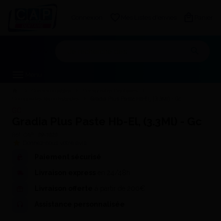
Connexion
Mes Listes d'envies
Panier
Mon devis
Menu
Consommables
Composites Dentaires
Composites Nano-hybrides
Gradia Plus Paste Hb-El, (3.3Ml) - Gc
GC
Gradia Plus Paste Hb-El, (3.3Ml) - Gc
Réf. CAP :
09-1020
Donnez-nous votre avis
Paiement sécurisé
Livraison express
en 24/48h
Livraison offerte
à partir de 200€
Assistance personnalisée