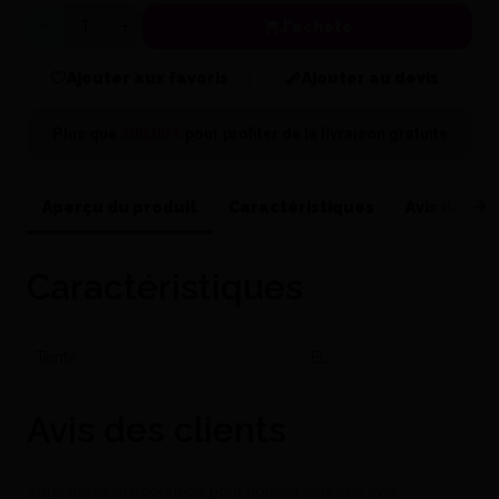
J'achète
Quantité
Ajouter aux favoris
Ajouter au devis
Plus que
200,00 €
pour profiter de la
livraison gratuite
Aperçu du produit
Caractéristiques
Avis de nos
Caractéristiques
Teinte
EL
Avis des clients
Vous devez être connecté pour pouvoir écrire un avis