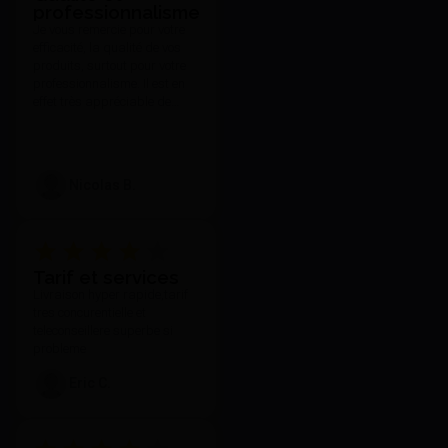
professionnalisme
Gc
Je vous remercie pour votre
63,12 €
efficacité, la qualité de vos
J'achète
produits, surtout pour votre
professionnalisme. Il est en
effet très appréciable de
toujours pouvoir compter sur
votre réactivité et l'attention
que vous portez à vos clients
quelle que soit nos
Nicolas B.
demandes et notre exigence.
Tarif et services
Livraison hyper rapide,tarif
tres concurentielle et
teleconseillere superbe si
probleme
Eric C.