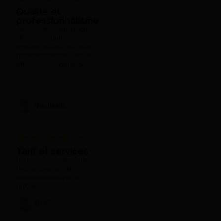
Qualité et
professionnalisme
Je vous remercie pour votre
efficacité, la qualité de vos
produits, surtout pour votre
professionnalisme. Il est en
effet très appréciable de
toujours pouvoir compter sur
votre réactivité et l'attention
que vous portez à vos clients
quelle que soit nos
Nicolas B.
demandes et notre exigence.
Tarif et services
Livraison hyper rapide,tarif
tres concurentielle et
teleconseillere superbe si
probleme
Eric C.