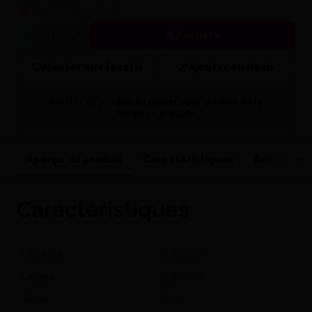
En réapprovisionnement
J'achète
Quantité
Ajouter aux favoris
Ajouter au devis
Ajouter ce produit au panier pour profiter de la
livraison gratuite
Aperçu du produit
Caractéristiques
Avis de nos
Caractéristiques
Longueur
17,80mm
Largeur
15,80mm
Teinte
BL2