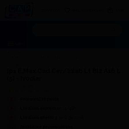
Connexion
Mes Listes d'envies
Panier
Mon devis
Menu
Matériaux
Blocs
Ips E.Max Cad Cer/Inlab Lt Bl2 A16 L (5) - Ivoclar
Ivoclar
Ips E.Max Cad Cer/Inlab Lt Bl2 A16 L
(5) - Ivoclar
Réf. CAP :
42-3084
Donnez-nous votre avis
Paiement sécurisé
Livraison express
en 24/48h
Livraison offerte
à partir de 200€
Assistance personnalisée