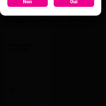
Non
Oui
Ce qu'ils pensent de nous
Personnels
agréables
Très satisfait des services,
personnels agréables,
livraison rapide, je
recommande vivement.
Dominique A.