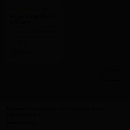
Service rapide et
efficace
Lorsque j'ai une question sur
un produit, je n'hésite jamais
à contacter ALEX SÉRIEUX ET
HONNÊTE.
Hady J.
Recevez nos promos, nos nouveautés et
nos conseils ...
Suivez-nous