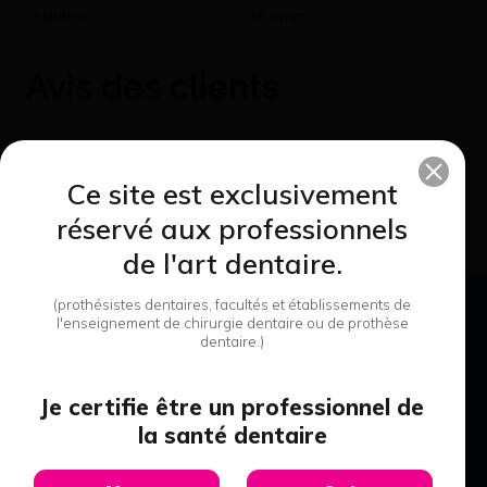
Hauteur
18,0mm
Avis des clients
Vous devez être connecté pour pouvoir écrire un avis
Ce site est exclusivement
Connexion
réservé aux professionnels
de l'art dentaire.
(prothésistes dentaires, facultés et établissements de
Paiement sécurisé
l'enseignement de chirurgie dentaire ou de prothèse
dentaire.)
Livraison express
en 24/48h
Livraison offerte
à partir de 200€
Je certifie être un professionnel de
la santé dentaire
Assistance personnalisée