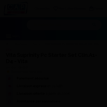
Connexion
Mes Listes d'envies
Panier
Mon devis
Menu
Matériaux
Blocs
Vita Suprinity Pc Starter Set Clin.A1-D4 - Vita
Vita
Vita Suprinity Pc Starter Set Clin.A1-
D4 - Vita
Réf. CAP :
08-4247
Donnez-nous votre avis
Paiement sécurisé
Livraison express
en 24/48h
Livraison offerte
à partir de 200€
Assistance personnalisée