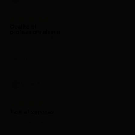
Qualité et
professionnalisme
Je vous remercie pour votre
efficacité, la qualité de vos
produits, surtout pour votre
professionnalisme. Il est en
effet très appréciable de
toujours pouvoir compter sur
votre réactivité et l'attention
que vous portez à vos clients
quelle que soit nos
Nicolas B.
demandes et notre exigence.
Tarif et services
Livraison hyper rapide,tarif
tres concurentielle et
teleconseillere superbe si
probleme