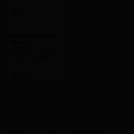
Eric C.
Service rapide et
efficace
Lorsque j'ai une question sur
un produit, je n'hésite jamais
à contacter ALEX SÉRIEUX ET
HONNÊTE.
Hady J.
Recevez nos promos, nos nouveautés et