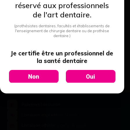
réservé aux professionnels
Annuel
de l'art dentaire.
(prothésistes dentaires, facultés et établissements de
Estimation de vos loyers :
l'enseignement de chirurgie dentaire ou de prothèse
235,36 €
/ par mois
dentaire.)
Transmettre votre demande
Je certifie être un professionnel de
la santé dentaire
Loyer par prélèvement automatique. Possibilité d'augmenter le premier loyer.
Sous réserve de l'approbation de notre comité de financement. Les loyers sont
des dépenses entièrement déductibles.
Non
Oui
Paiement sécurisé
Livraison express
en 24/48h
Livraison offerte
à partir de 200€