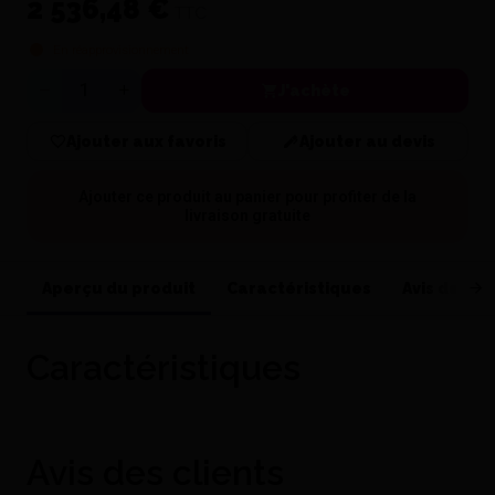
2 536,48 €
TTC
En réapprovisionnement
J'achète
Quantité
Ajouter aux favoris
Ajouter au devis
Ajouter ce produit au panier pour profiter de la
livraison gratuite
Aperçu du produit
Caractéristiques
Avis de nos
Caractéristiques
Avis des clients