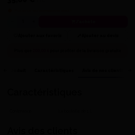
TTC
Plus qu'un seul exemplaire en stock !
J'achète
Quantité
Ajouter aux favoris
Ajouter au devis
Plus que
200,00 €
pour profiter de la
livraison gratuite
 du produit
Caractéristiques
Avis de nos clients
Caractéristiques
Contenance
La bouteille de 1 L
Avis des clients