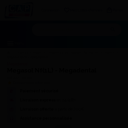
Connexion
Mes Listes d'envies
Panier
Mon devis
Menu
Consommables
Préparation de modèles / Sculpture
Isolant
Megasol Nf(1L) - Megadental
Megadental
Megasol Nf(1L) - Megadental
Réf. CAP :
09-199
Donnez-nous votre avis
Paiement sécurisé
Livraison express
en 24/48h
Livraison offerte
à partir de 200€
Assistance personnalisée