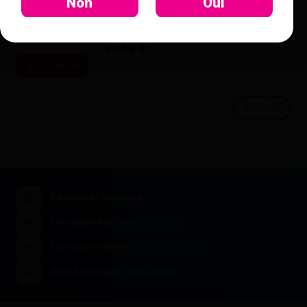
Non
Oui
Mega-Sep Super (250Ml) -
Megadental
34,89 €
J'achète
Paiement sécurisé
Livraison express
en 24/48h
Isofix (2X1L) - Renfert
Livraison offerte
à partir de 200€
86,95 €
132,74 €
J'achète
Assistance personnalisée