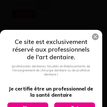
Wax Dentsply (500G) - La
18,95 €
boîte de 500 g- Dentsply
Sirona
J'achète
Ce site est exclusivement
8 produits de cette
réservé aux professionnels
catégorie
de l'art dentaire.
(prothésistes dentaires, facultés et établissements de
l'enseignement de chirurgie dentaire ou de prothèse
dentaire.)
Je certifie être un professionnel de
la santé dentaire