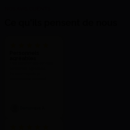
Ce qu'ils pensent de nous
Aislar Pinceaux (5) - Kulzer
Personnels
agréables
19,78 €
Très satisfait des services,
J'achète
personnels agréables,
livraison rapide, je
recommande vivement.
Dominique A.