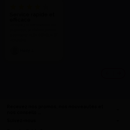
Service rapide et
efficace
Lorsque j'ai une question sur
un produit, je n'hésite jamais
à contacter ALEX SÉRIEUX ET
HONNÊTE.
Hady J.
Recevez nos promos, nos nouveautés et
nos conseils ...
Suivez-nous