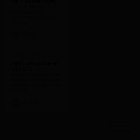
Tarif et services
Livraison hyper rapide,tarif
tres concurentielle et
teleconseillere superbe si
probleme
Eric C.
Service rapide et
efficace
Lorsque j'ai une question sur
un produit, je n'hésite jamais
à contacter ALEX SÉRIEUX ET
HONNÊTE.
Hady J.