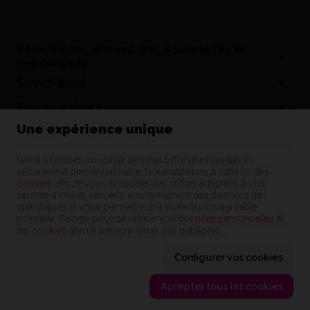
Recevez nos promos, nos nouveautés et
nos conseils ...
Suivez-nous
Besoin d'aide ?
Une expérience unique
Informations
Nos coordonnées
Nous sommes soucieux de vous offrir une navigation
sécurisée et personnalisable. Nous utilisons à cette fin des
Nos produits
cookies
afin de vous proposer des offres adaptées à vos
centres d’intérêt, recueillir anonymement des données de
statistiques et vous permettre une visite la plus agréable
possible. Google pourrait utiliser vos
données personnelles
et
Cap Dentaire | N° d'entreprise : 55344480835 |
Mentions légales & Contact
|
les
cookies
afin de personnaliser ses publicités.
Conditions générales
Conditions d'utilisation du site web
|
Cookies
|
Données personnelles
|
Traitement de vos données par Google
Configurer vos cookies
© Copyright 2024-2026 -
E-net
, accélérateur d'e-commerce pour commerçants,
indépendants & PME
Accepter tous les cookies