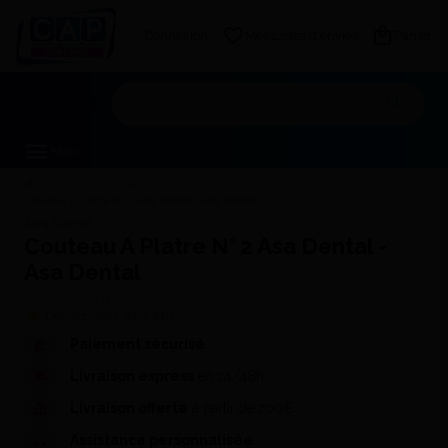
Connexion
Mes Listes d'envies
Panier
Mon devis
Menu
Consommables
Instrumentations
Instruments à platre
Couteau A Platre N° 2 Asa Dental - Asa Dental
Asa Dental
Couteau A Platre N° 2 Asa Dental -
Asa Dental
Réf. CAP :
12-115
Donnez-nous votre avis
Paiement sécurisé
Livraison express
en 24/48h
Livraison offerte
à partir de 200€
Assistance personnalisée