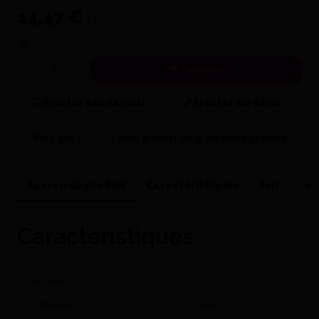
14,47 €
TTC
Plus que
6
exemplaires en stock !
J'achète
Quantité
Ajouter aux favoris
Ajouter au devis
Plus que
200,00 €
pour profiter de la
livraison gratuite
Aperçu du produit
Caractéristiques
Avis de nos
Caractéristiques
Longueur
17 cm
Contenance
Le couteau