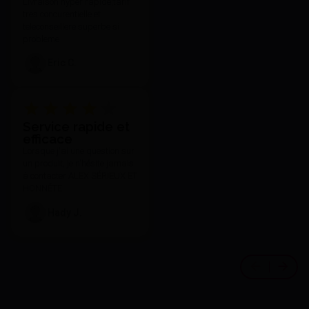
Livraison hyper rapide,tarif
tres concurentielle et
teleconseillere superbe si
probleme
Eric C.
Service rapide et
efficace
Lorsque j'ai une question sur
un produit, je n'hésite jamais
à contacter ALEX SÉRIEUX ET
HONNÊTE.
Hady J.