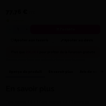
77,76 €
TTC
Disponible
J'achète
Quantité
Ajouter aux favoris
Ajouter au devis
Plus que
200,00 €
pour profiter de la
livraison gratuite
Reproduction fidèle des arêtesSurfaces non faussées
Aperçu du produit
En savoir plus
Avis de nos cli
En savoir plus
Fibre hybride 1:6 + 1 Fibre. hybride 1:4 + 3 piliers de