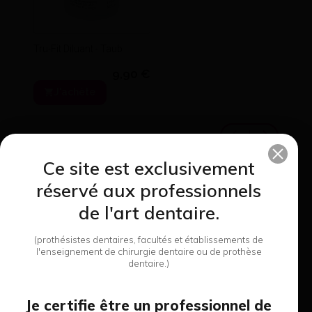
Tru-Fit Diluant - Taub
9,90 €
J'achète
Ce site est exclusivement
réservé aux professionnels
de l'art dentaire.
8 produits de cette
Tru-Fit Vernis Teinte Or
(prothésistes dentaires, facultés et établissements de
catégorie
13Μ - Taub
l'enseignement de chirurgie dentaire ou de prothèse
16,98 €
dentaire.)
J'achète
Je certifie être un professionnel de