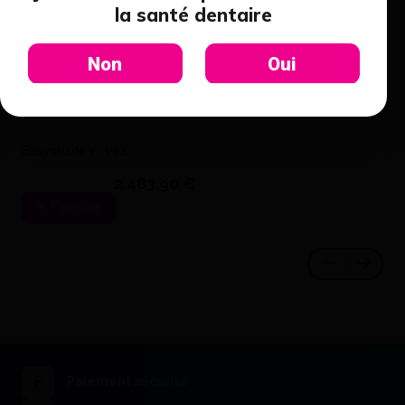
la santé dentaire
Non
Oui
Grille rose 80 x 53 mm - La
Easyshade V - Vita
boîte de 2 - Fiberforce CST
90,00 €
2 483,90 €
J'achète
J'achète
Paiement sécurisé
Tru-Fit Vernis Teinte Argent