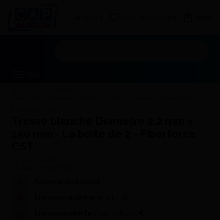
Connexion
Mes Listes d'envies
Panier
Mon devis
Menu
Service numérique
Divers / Accessoires
Gamme
Tresse blanche Diamètre 2,2 mm x 150 mm - La boîte de 2 - Fiberforce CST
Fiberforce Cst
Tresse blanche Diamètre 2,2 mm x
150 mm - La boîte de 2 - Fiberforce
CST
Réf. CAP :
74-916
Donnez-nous votre avis
Paiement sécurisé
Livraison express
en 24/48h
Livraison offerte
à partir de 200€