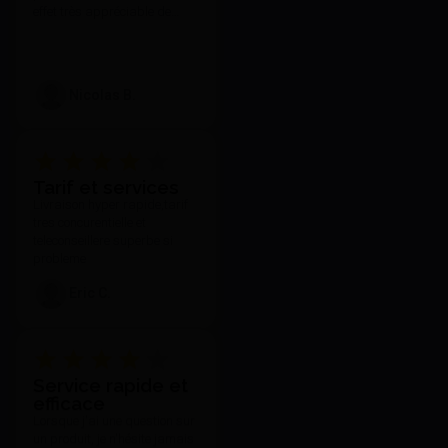
effet très appréciable de
toujours pouvoir compter sur
votre réactivité et l'attention
que vous portez à vos clients
quelle que soit nos
Nicolas B.
demandes et notre exigence.
Tarif et services
Livraison hyper rapide,tarif
tres concurentielle et
teleconseillere superbe si
probleme
Eric C.
Service rapide et
efficace
Lorsque j'ai une question sur
un produit, je n'hésite jamais