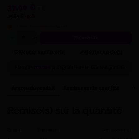
37,00 €
TTC
45,69 €
-20%
Plus que
5
exemplaires en stock !
J'achète
Quantité
Ajouter aux favoris
Ajouter au devis
Plus que
200,00 €
pour profiter de la
livraison gratuite
Aperçu du produit
Remises sur la quantité
Cara
Remise(s) sur la quantité
Quantité
Prix unitaire
Vous économisez