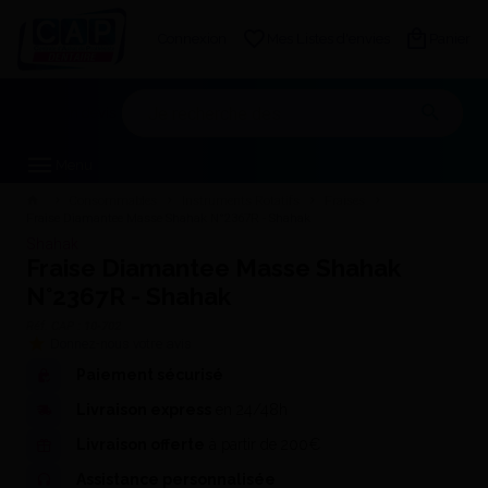
Connexion
Mes Listes d'envies
Panier
Mon devis
Menu
Consommables
Instruments Rotatifs
Fraises
Fraise Diamantee Masse Shahak N°2367R - Shahak
Shahak
Fraise Diamantee Masse Shahak
N°2367R - Shahak
Réf. CAP :
10-702
Donnez-nous votre avis
Paiement sécurisé
Livraison express
en 24/48h
Livraison offerte
à partir de 200€
Assistance personnalisée