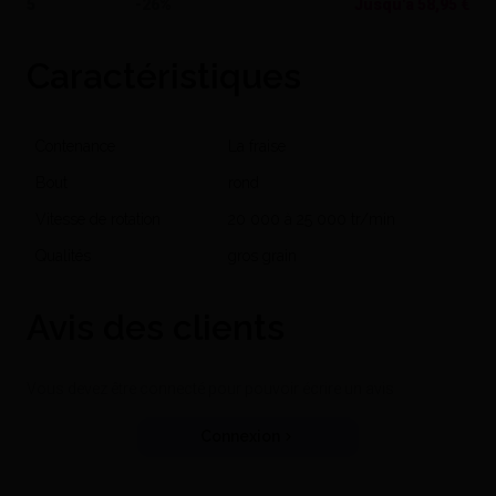
5
-26%
Jusqu'à
58,95 €
Caractéristiques
Contenance
La fraise
Bout
rond
Vitesse de rotation
20 000 à 25 000 tr/min
Qualités
gros grain
Avis des clients
Vous devez être connecté pour pouvoir écrire un avis
Connexion