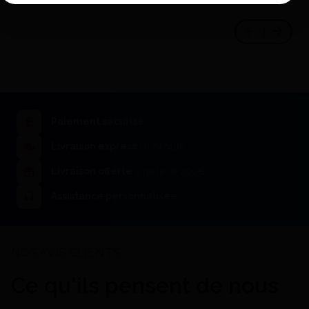
Paiement sécurisé
Livraison express
en 24/48h
Fraises Fraise Predator -
Prima Dental
Livraison offerte
à partir de 200€
53,23 €
Voir le détail
Assistance personnalisée
Ce qu'ils pensent de nous