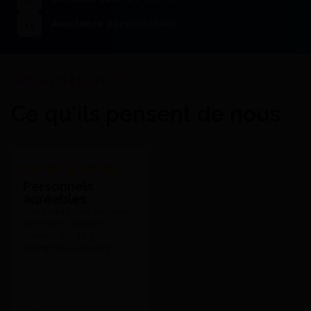
26,70 €
J'achète
Assistance personnalisée
Ce qu'ils pensent de nous
Lames Bistouri Manche De
Swann Morton N°22(100 -
20,28 €
SWANN-MORTON
Membranbox Hw Small(12) -
Personnels
Voir le détail
Hager & Werken
agréables
36,29 €
Très satisfait des services,
J'achète
personnels agréables,
livraison rapide, je
recommande vivement.