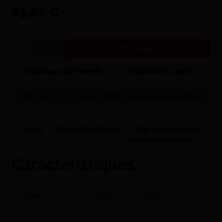
85,60 €
TTC
Plus que
7
exemplaires en stock !
J'achète
Quantité
Ajouter aux favoris
Ajouter au devis
Plus que
200,00 €
pour profiter de la
livraison gratuite
 du produit
Caractéristiques
Avis de nos clients
Caractéristiques
Contenance
Le paquet de 100 pièces