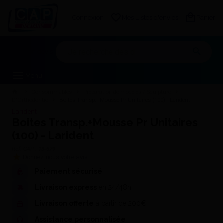
Connexion
Mes Listes d'envies
Panier
Mon devis
Menu
Consommables
Préparation de modèles / Sculpture
D'Orthodontie
Boites Transp.+Mousse Pr Unitaires (100) - Larident
Larident
Boites Transp.+Mousse Pr Unitaires
(100) - Larident
Réf. CAP :
13-679
Donnez-nous votre avis
Paiement sécurisé
Livraison express
en 24/48h
Livraison offerte
à partir de 200€
Assistance personnalisée