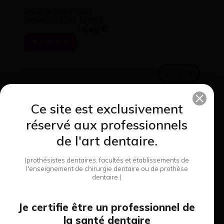
Sekundenkleber 2000
Renfert (6X10G) - Le lot de
44,45 €
6 flacons de 10 g- Renfert
J'achète
Ce site est exclusivement
réservé aux professionnels
8 produits de cette
de l'art dentaire.
Fraises De Finition
catégorie
Tc850.6 Edenta (5) -
(prothésistes dentaires, facultés et établissements de
36,06 €
Edenta
l'enseignement de chirurgie dentaire ou de prothèse
dentaire.)
J'achète
Je certifie être un professionnel de
la santé dentaire