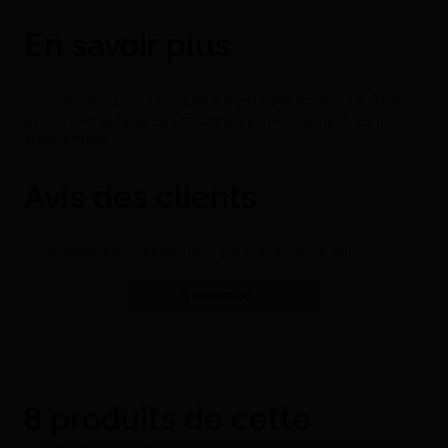
En savoir plus
Conviennent pour la cuvette à gélatine Kombi. La fixation
par cire et la taille des modèles en revêtement sont
supprimées.
Avis des clients
Vous devez être connecté pour pouvoir écrire un avis
Connexion
8 produits de cette