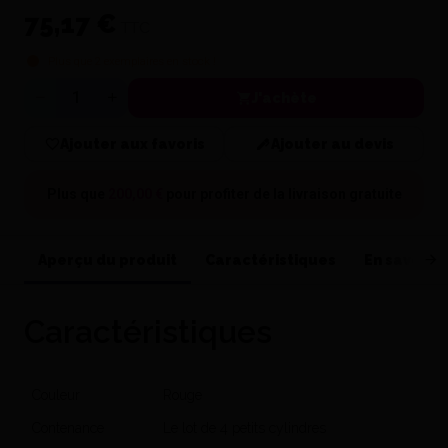
75,17 €
TTC
Plus que
2
exemplaires en stock !
J'achète
Quantité
Ajouter aux favoris
Ajouter au devis
Plus que
200,00 €
pour profiter de la
livraison gratuite
Aperçu du produit
Caractéristiques
En savoir p
Caractéristiques
Couleur
Rouge
Contenance
Le lot de 4 petits cylindres