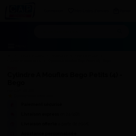
Connexion
Mes Listes d'envies
Panier
Mon devis
Menu
Consommables
Duplication et Thermoformage
Cuvette de duplication
Cylindre A Moufles Bego Petits (4) - Bego
Bego
Cylindre A Moufles Bego Petits (4) -
Bego
Réf. CAP :
02-320
Donnez-nous votre avis
Paiement sécurisé
Livraison express
en 24/48h
Livraison offerte
à partir de 200€
Assistance personnalisée