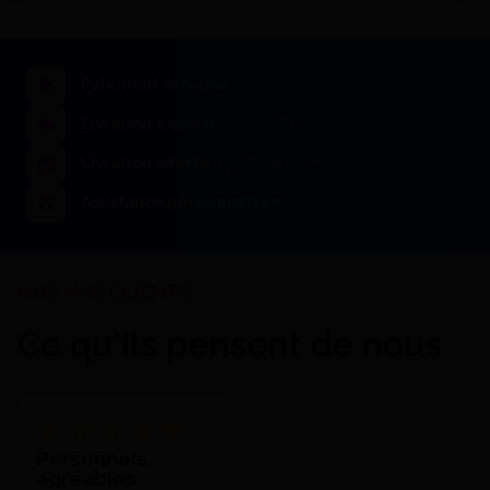
Paiement sécurisé
Livraison express
en 24/48h
Cuvette A Silicone Ardent'S -
Ardent'S
Livraison offerte
à partir de 200€
77,83 €
J'achète
Assistance personnalisée
Ce qu'ils pensent de nous
Cuvettes De Duplication Set De
Personnels
3 Pieces - Larident
agréables
119,84 €