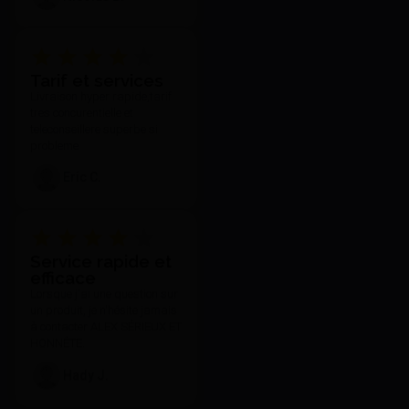
demandes et notre exigence.
Tarif et services
Livraison hyper rapide,tarif
tres concurentielle et
teleconseillere superbe si
probleme
Eric C.
Service rapide et
efficace
Lorsque j'ai une question sur
un produit, je n'hésite jamais
à contacter ALEX SÉRIEUX ET
HONNÊTE.
Hady J.