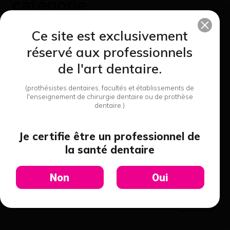
catégorie
Ce site est exclusivement
réservé aux professionnels
de l'art dentaire.
(prothésistes dentaires, facultés et établissements de
l'enseignement de chirurgie dentaire ou de prothèse
dentaire.)
Je certifie être un professionnel de
Cuvette A Gel Kombi - Bego
la santé dentaire
94,92 €
J'achète
Non
Oui