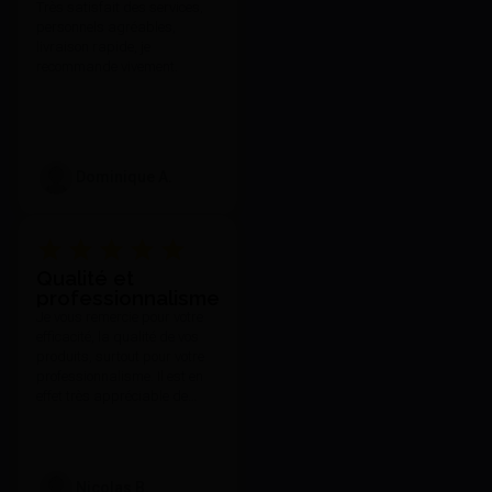
Très satisfait des services,
J'achète
personnels agréables,
livraison rapide, je
recommande vivement.
Dominique A.
Qualité et
Cuvette De Duplication
professionnalisme
D.10,4Cm/H.4,5Cm - Larident
Je vous remercie pour votre
51,36 €
efficacité, la qualité de vos
J'achète
produits, surtout pour votre
professionnalisme. Il est en
effet très appréciable de
toujours pouvoir compter sur
votre réactivité et l'attention
que vous portez à vos clients
quelle que soit nos
Nicolas B.