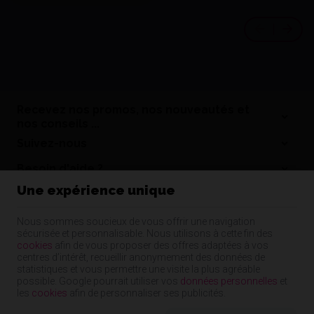
Recevez nos promos, nos nouveautés et
nos conseils ...
Suivez-nous
Besoin d'aide ?
Une expérience unique
Informations
Nos coordonnées
Nous sommes soucieux de vous offrir une navigation
sécurisée et personnalisable. Nous utilisons à cette fin des
Nos produits
cookies
afin de vous proposer des offres adaptées à vos
centres d’intérêt, recueillir anonymement des données de
statistiques et vous permettre une visite la plus agréable
possible. Google pourrait utiliser vos
données personnelles
et
Cap Dentaire | N° d'entreprise : 55344480835 |
Mentions légales & Contact
|
les
cookies
afin de personnaliser ses publicités.
Conditions générales
Conditions d'utilisation du site web
|
Cookies
|
Données personnelles
|
Traitement de vos données par Google