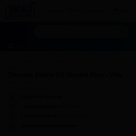
Connexion
Mes Listes d'envies
Panier
Mon devis
Menu
Service numérique
Matériaux
Collage / Maquillage / Gaze
Chroma Stains Kit Akzent Plus - Vita
Vita
Chroma Stains Kit Akzent Plus - Vita
Réf. CAP :
08-1875
Donnez-nous votre avis
Paiement sécurisé
Livraison express
en 24/48h
Livraison offerte
à partir de 200€
Assistance personnalisée