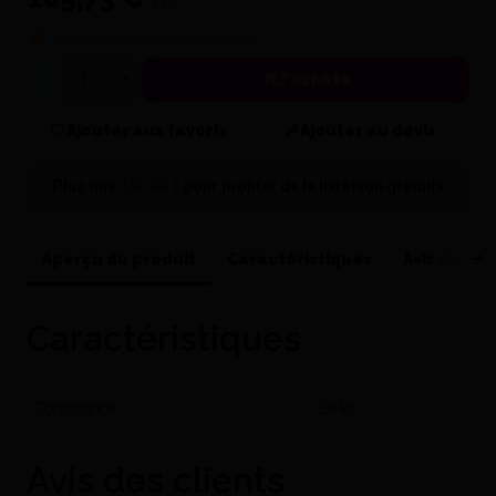
TTC
Plus qu'un seul exemplaire en stock !
J'achète
Quantité
Ajouter aux favoris
Ajouter au devis
Plus que
200,00 €
pour profiter de la
livraison gratuite
Aperçu du produit
Caractéristiques
Avis de nos
Caractéristiques
Contenance
Le kit
Avis des clients