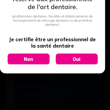
de l'art dentaire.
Collage OptiGlaze color - GC
(prothésistes dentaires, facultés et établissements de
l'enseignement de chirurgie dentaire ou de prothèse
81,91 €
dentaire.)
Voir le détail
Je certifie être un professionnel de
la santé dentaire
Non
Oui
Paiement sécurisé
Livraison express
en 24/48h
Collage VITA AKZENT® Plus
Pâte - Vita
Livraison offerte
à partir de 200€
26,75 €
Voir le détail
Assistance personnalisée