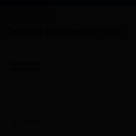
Ce qu'ils pensent de nous
Akzent Plus Glaze Spray
Personnels
(75Ml) - Vita
agréables
96,30 €
Très satisfait des services,
J'achète
personnels agréables,
livraison rapide, je
recommande vivement.
Dominique A.