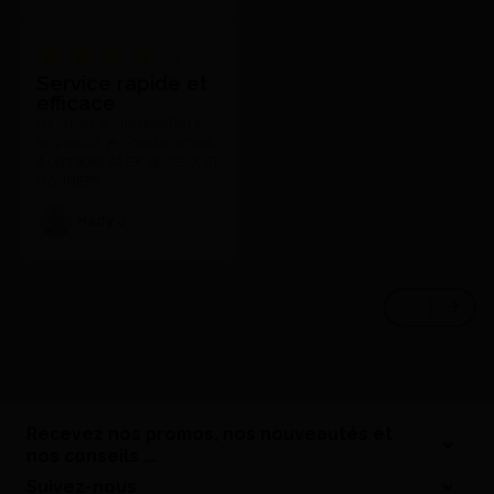
Service rapide et
efficace
Lorsque j'ai une question sur
un produit, je n'hésite jamais
à contacter ALEX SÉRIEUX ET
HONNÊTE.
Hady J.
Recevez nos promos, nos nouveautés et
nos conseils ...
Suivez-nous