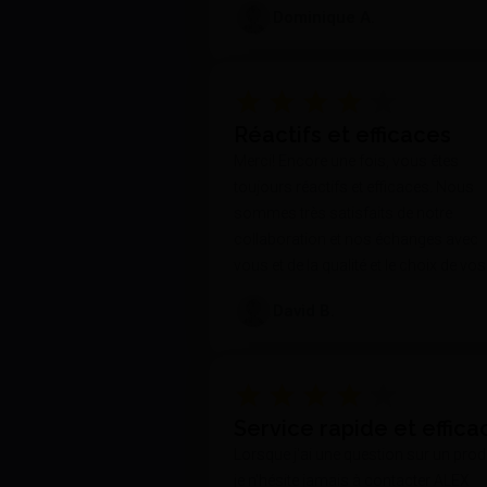
Dominique A.
Réactifs et efficaces
Merci! Encore une fois, vous êtes
toujours réactifs et efficaces. Nous
sommes très satisfaits de notre
collaboration et nos échanges avec
vous et de la qualité et le choix de vos
produits.
David B.
Service rapide et effica
Lorsque j'ai une question sur un produ
je n'hésite jamais à contacter ALEX