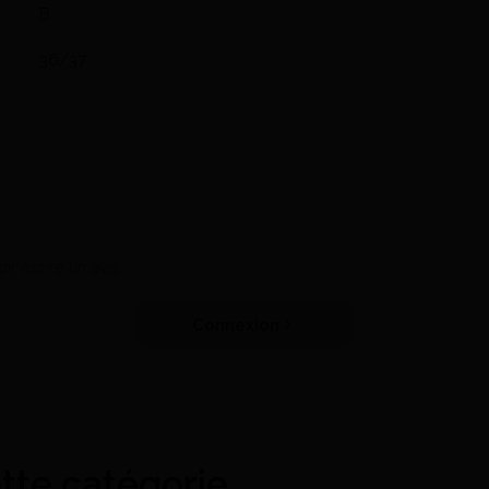
B
36/37
r écrire un avis
Connexion
ette catégorie