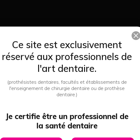
Ce site est exclusivement
réservé aux professionnels de
Debubblizer Kerr 500 Ml - Kerr
l'art dentaire.
76,90 
98,12 €
(prothésistes dentaires, facultés et établissements de
J'achète
l'enseignement de chirurgie dentaire ou de prothèse
dentaire.)
Livraison express
Livraison offerte
en 24/48h
à partir de 200€
Je certifie être un professionnel de
la santé dentaire