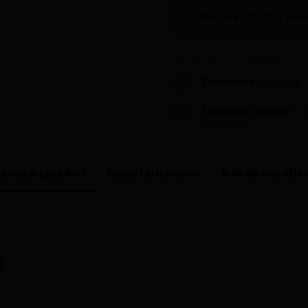
Plus que
200,00 €
pour
Donnez-nous votre avis
Paiement sécurisé
Livraison offerte
à pa
de 200€
erçu du produit
Caractéristiques
Avis de nos clie
s