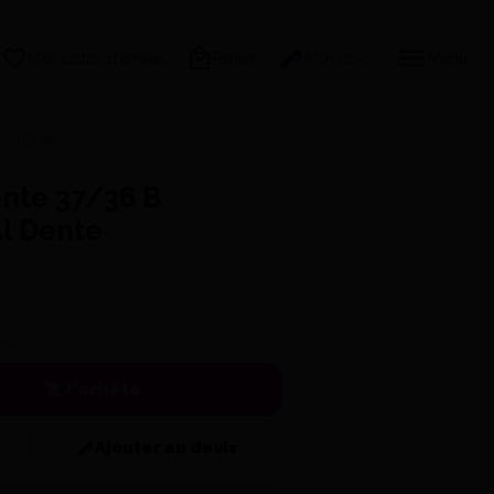
Mes Listes d'envies
Panier
Mon devis
Menu
- Al Dente
nte 37/36 B
Al Dente
ock !
J'achète
Ajouter au devis