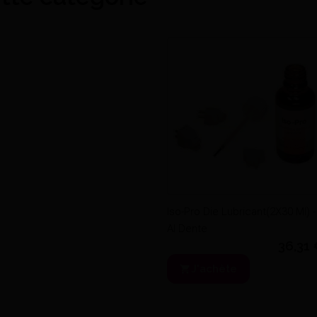
Iso-Pro Die Lubricant(2X30 Ml) -
Al Dente
36,31
J'achète