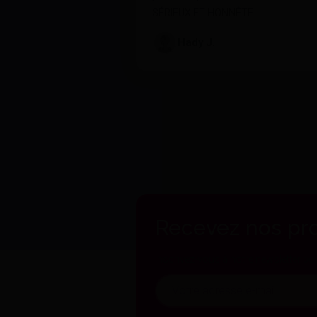
SÉRIEUX ET HONNÊTE.
Hady J.
Recevez nos pro
Inscrivez-vous à notre newsletter po
Votre
adresse
e-
mail