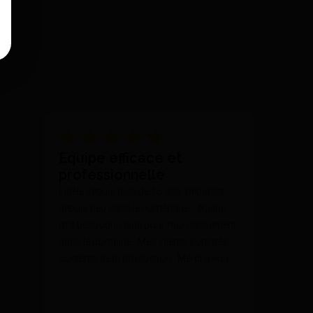
Equipe efficace et
professionnelle
Fidèle depuis plus de 15 ans. Débutant
depuis peu dans le numérique ,l équipe
m’a beaucoup aidé pour mon lancement
dans le domaine . Mes clients sont très
contents de la production . Merci à vous
🙏🏻