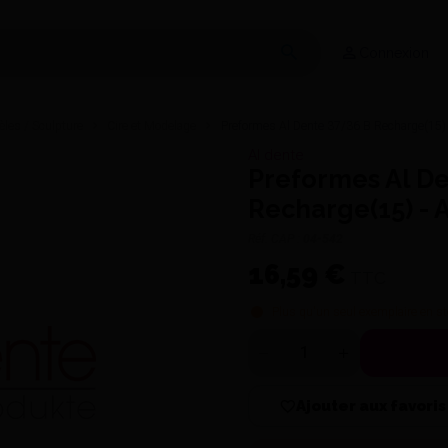
Connexion
èles / Sculpture
Cire et Modelage
Preformes Al Dente 37/36 B Recharge(15) 
Al dente
Preformes Al De
Recharge(15) - 
Réf. CAP :
04-542
16,59 €
TTC
Plus qu'un seul exemplaire en st
Quantité
Ajouter aux favoris