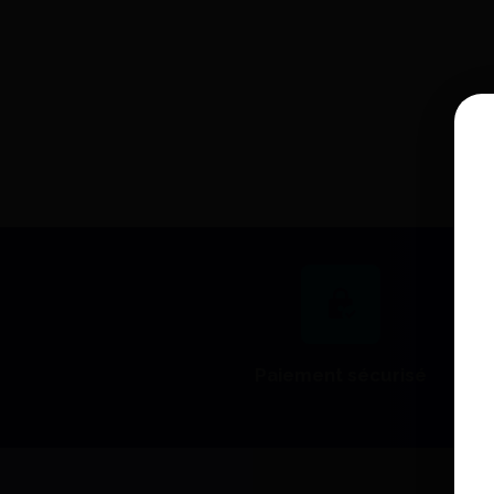
Iso-Quick Yeti Crayon - Yeti
Dental
34,90 €
J'achète
Paiement sécurisé