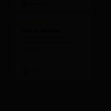
Isabelle P.
Tarif et services
Livraison hyper rapide,tarif tres
concurentielle et teleconseillere superbe
si probleme
Eric C.