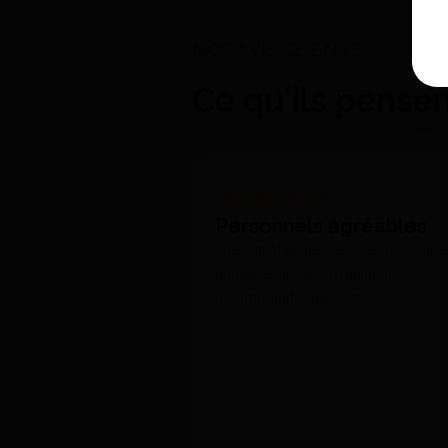
Ce qu'ils pense
Personnels agréables
Très satisfait des services, personne
agréables, livraison rapide, je
recommande vivement.