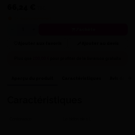
66,24 €
TTC
En réapprovisionnement
J'achète
Quantité
Ajouter aux favoris
Ajouter au devis
Plus que
200,00 €
pour profiter de la
livraison gratuite
Aperçu du produit
Caractéristiques
Avis de nos
Caractéristiques
Contenance
Le bidon de 1 L