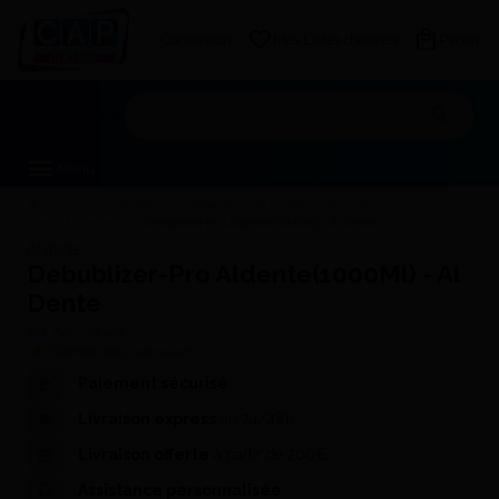
Connexion
Mes Listes d'envies
Panier
Mon devis
Menu
Consommables
Préparation de modèles / Sculpture
Cire et Modelage
Debublizer-Pro Aldente(1000Ml) - Al Dente
Al dente
Debublizer-Pro Aldente(1000Ml) - Al
Dente
Réf. CAP :
04-406
Donnez-nous votre avis
Paiement sécurisé
Livraison express
en 24/48h
Livraison offerte
à partir de 200€
Assistance personnalisée