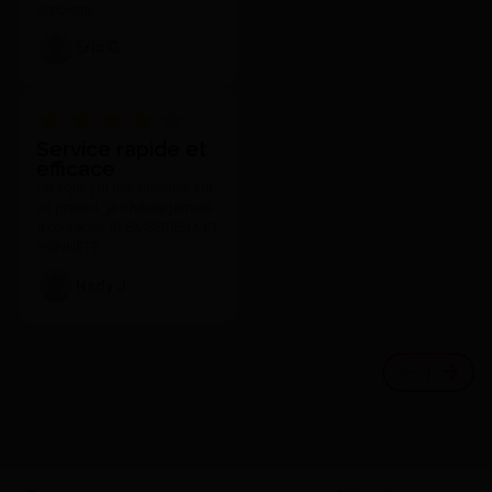
probleme
Eric C.
Service rapide et
efficace
Lorsque j'ai une question sur
un produit, je n'hésite jamais
à contacter ALEX SÉRIEUX ET
HONNÊTE.
Hady J.