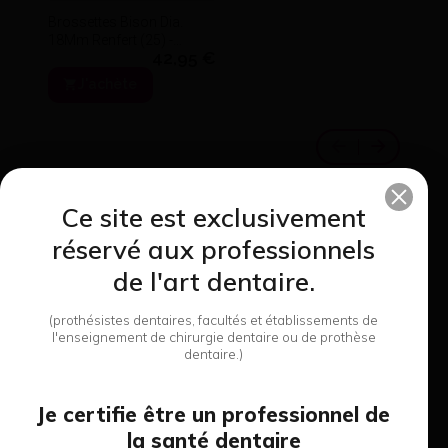
Brossettes Bison Dia.
18Mm Renfert (25) -
42,95 €
Renfert
J'achète
Ce site est exclusivement
réservé aux professionnels
8 produits de cette
de l'art dentaire.
Plâtre Mobile - Ardent'S
catégorie
(prothésistes dentaires, facultés et établissements de
41,00 €
l'enseignement de chirurgie dentaire ou de prothèse
dentaire.)
Voir le détail
Je certifie être un professionnel de
la santé dentaire