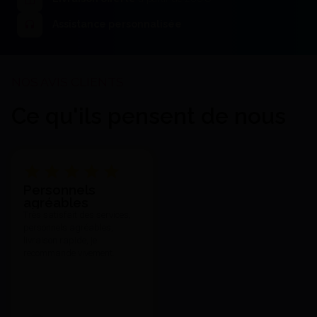
93,53 €
J'achète
Assistance personnalisée
Ce qu'ils pensent de nous
Iso-Quick Yeti Crayon - Yeti
Personnels
Dental
agréables
34,90 €
Très satisfait des services,
J'achète
personnels agréables,
livraison rapide, je
recommande vivement.