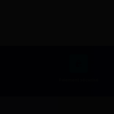
Iso-Quick Yeti Crayon - Yeti
Dental
34,90 €
J'achète
Paiement sécurisé