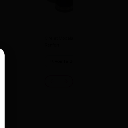
Cire et Modelage Geo Crowax -
Renfert
16,95 €
Voir le détail