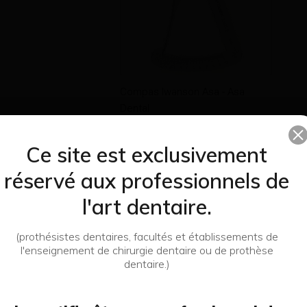
Compas Iwanson Asa - Asa
Dental
33,12 €
J'achète
Ce site est exclusivement
réservé aux professionnels de
l'art dentaire.
(prothésistes dentaires, facultés et établissements de
l'enseignement de chirurgie dentaire ou de prothèse
dentaire.)
ette catégorie