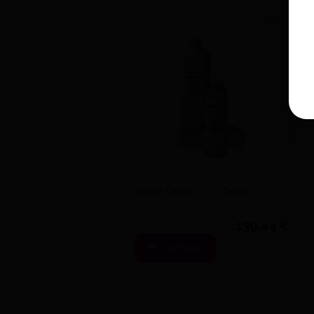
Cire et Modelage Cire morte -
Schuler Dental
27,58 €
Voir le détail
Xynon Detax (1L) - Detax
139,44 €
J'achète