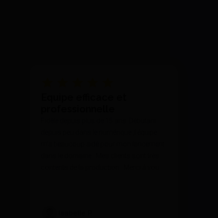
Equipe efficace et
professionnelle
Fidèle depuis plus de 15 ans. Débutant
depuis peu dans le numérique ,l équipe
m’a beaucoup aidé pour mon lancement
dans le domaine . Mes clients sont très
contents de la production . Merci à vous
🙏🏻
Isabelle P.