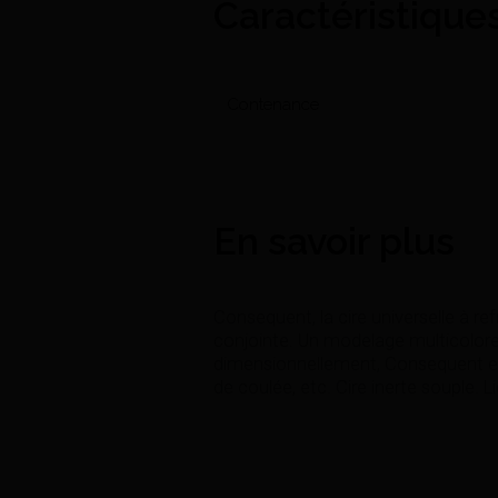
Caractéristique
Contenance
En savoir plus
Consequent, la cire universelle à r
conjointe. Un modelage multicolore 
dimensionnellement, Consequent e
de coulée, etc. Cire inerte souple. L