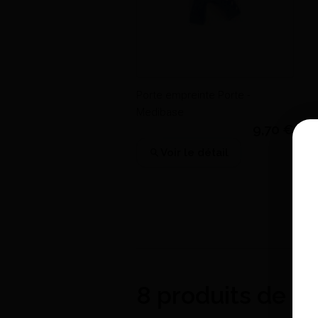
Porte empreinte Porte -
Medibase
9,70 €
Voir le détail
8 produits de c