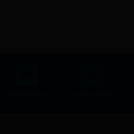
Debubblizer Kerr 500 Ml - Kerr
76,90 
98,12 €
J'achète
Livraison express
Livraison offerte
en 24/48h
à partir de 200€