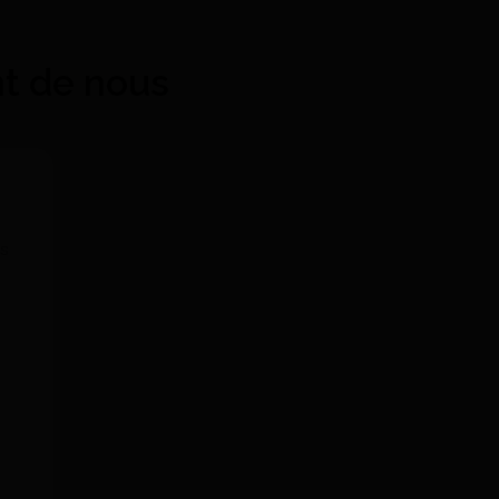
nt de nous
ls