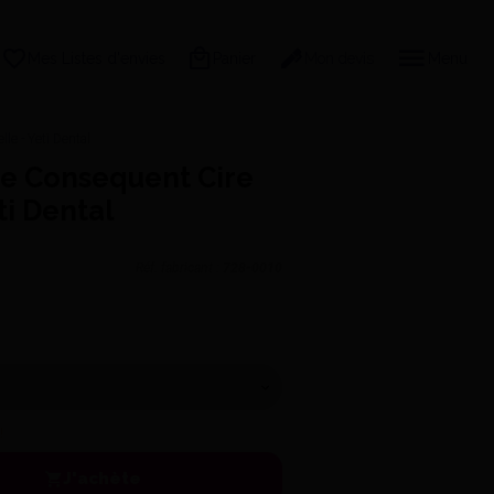
Mes Listes d'envies
Panier
Mon devis
Menu
le - Yeti Dental
ge Consequent Cire
ti Dental
Réf. fabricant :
728-0010
!
J'achète