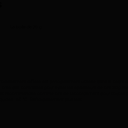
s
La boîte de 70 g
efroidissement différé est principalement utilisée dans le cadr
crée des contrastes pour éviter les épaisseurs de cire trop mi
st recommandée comme cire de raccordement pour toutes pré
iquides : 60 °C. Refroidissement plus lent.