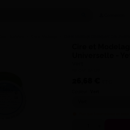
Connexion
èles / Sculpture
Cire et Modelage
Cire et Modelage Consequent Cire Universel
Cire et Modela
Universelle - Ye
Vert
Réf. CAP :
04-135
26,68 €
TTC
Couleur :
Vert
Plus que
3
exemplaires en stock 
Quantité