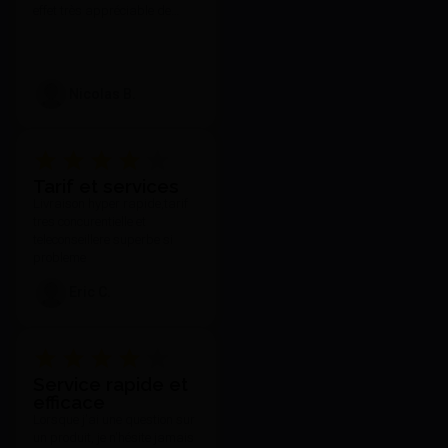
effet très appréciable de
toujours pouvoir compter sur
votre réactivité et l'attention
que vous portez à vos clients
quelle que soit nos
Nicolas B.
demandes et notre exigence.
Tarif et services
Livraison hyper rapide,tarif
tres concurentielle et
teleconseillere superbe si
probleme
Eric C.
Service rapide et
efficace
Lorsque j'ai une question sur
un produit, je n'hésite jamais