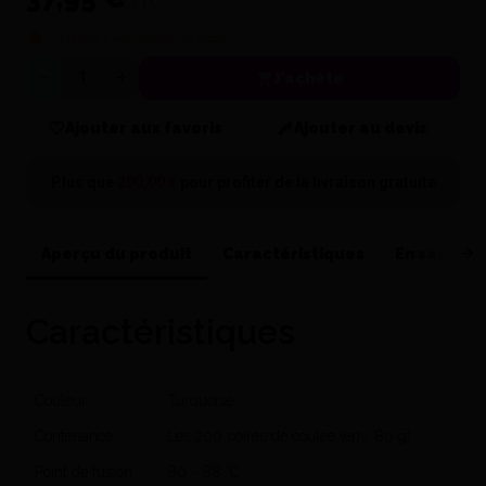
TTC
Plus que
2
exemplaires en stock !
J'achète
Quantité
Ajouter aux favoris
Ajouter au devis
Plus que
200,00 €
pour profiter de la
livraison gratuite
Aperçu du produit
Caractéristiques
En savoir p
Caractéristiques
Couleur
Turquoise
Contenance
Les 200 poires de coulée (env. 80 g)
Point de fusion
80 - 88 °C