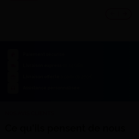
Paiement sécurisé
Livraison express
en 24/48h
Iso-Pro (250 Ml) - Al Dente
Livraison offerte
à partir de 200€
93,53 €
J'achète
Assistance personnalisée
Ce qu'ils pensent de nous