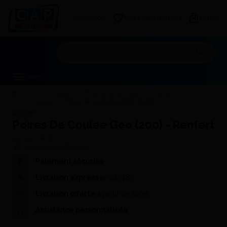
Connexion
Mes Listes d'envies
Panier
Mon devis
Menu
Consommables
Préparation de modèles / Sculpture
Cire et Modelage
Poires De Coulee Geo (200) - Renfert
Renfert
Poires De Coulee Geo (200) - Renfert
Réf. CAP :
04-131
Donnez-nous votre avis
Paiement sécurisé
Livraison express
en 24/48h
Livraison offerte
à partir de 200€
Assistance personnalisée