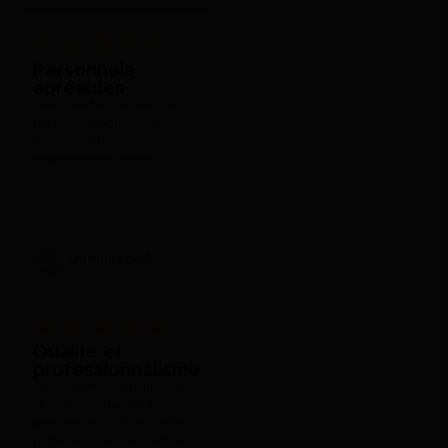
Iso-Quick Yeti Crayon - Yeti
Personnels
Dental
agréables
34,90 €
Très satisfait des services,
J'achète
personnels agréables,
livraison rapide, je
recommande vivement.
Dominique A.
Qualité et
Microfilm Kerr 500 Ml - Kerr
professionnalisme
Je vous remercie pour votre
86,12 €
efficacité, la qualité de vos
J'achète
produits, surtout pour votre
professionnalisme. Il est en